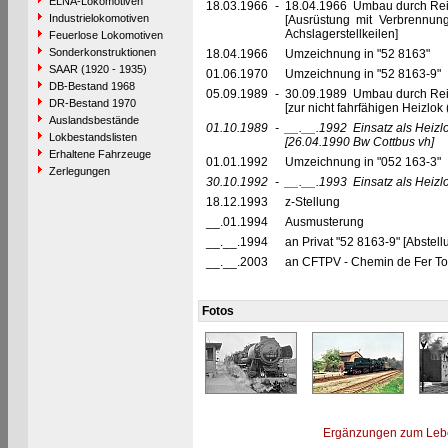
ELNA-Lokomotiven
18.03.1966
-
18.04.1966 Umbau durch Rei
Industrielokomotiven
[Ausrüstung mit Verbrennu
Achslagerstellkeilen]
Feuerlose Lokomotiven
Sonderkonstruktionen
18.04.1966
Umzeichnung in "52 8163"
SAAR (1920 - 1935)
01.06.1970
Umzeichnung in "52 8163-9"
DB-Bestand 1968
05.09.1989
-
30.09.1989 Umbau durch Re
DR-Bestand 1970
[zur nicht fahrfähigen Heizlo
Auslandsbestände
01.10.1989
-
__.__.1992
Einsatz als Heiz
Lokbestandslisten
[26.04.1990 Bw Cottbus vh]
Erhaltene Fahrzeuge
01.01.1992
Umzeichnung in "052 163-3"
Zerlegungen
30.10.1992
-
__.__.1993
Einsatz als Heiz
18.12.1993
z-Stellung
__.01.1994
Ausmusterung
__.__.1994
an Privat "52 8163-9" [Abste
__.__.2003
an CFTPV - Chemin de Fer Tour
Fotos
Ergänzungen zum Leb