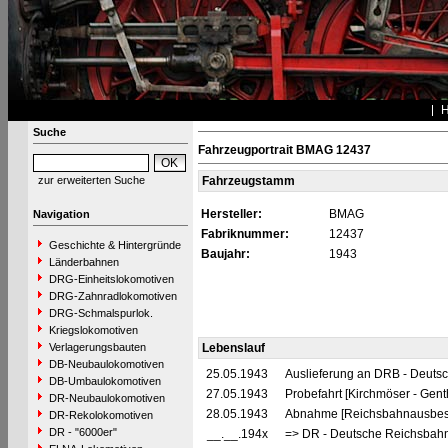
Suche
Fahrzeugportrait BMAG 12437
zur erweiterten Suche
Fahrzeugstamm
Hersteller:
BMAG
Navigation
Fabriknummer:
12437
Geschichte & Hintergründe
Baujahr:
1943
Länderbahnen
DRG-Einheitslokomotiven
DRG-Zahnradlokomotiven
DRG-Schmalspurlok.
Kriegslokomotiven
Verlagerungsbauten
Lebenslauf
DB-Neubaulokomotiven
25.05.1943
Auslieferung an DRB - Deuts
DB-Umbaulokomotiven
27.05.1943
Probefahrt [Kirchmöser - Gent
DR-Neubaulokomotiven
28.05.1943
Abnahme [Reichsbahnausbes
DR-Rekolokomotiven
DR - "6000er"
__.__.194x
=> DR - Deutsche Reichsbahn