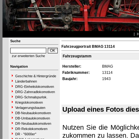
Suche
Fahrzeugportrait BMAG 13114
zur erweiterten Suche
Fahrzeugstamm
Hersteller:
BMAG
Navigation
Fabriknummer:
13114
Geschichte & Hintergründe
Baujahr:
1943
Länderbahnen
DRG-Einheitslokomotiven
DRG-Zahnradlokomotiven
DRG-Schmalspurlok.
Kriegslokomotiven
Upload eines Fotos die
Verlagerungsbauten
DB-Neubaulokomotiven
DB-Umbaulokomotiven
DR-Neubaulokomotiven
Nutzen Sie die Möglichke
DR-Rekolokomotiven
zukommen zu lassen. Das 
DR - "6000er"