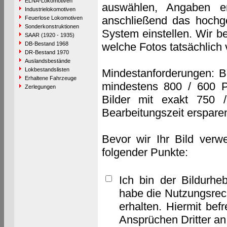
ELNA-Lokomotiven
auswählen, Angaben e
Industrielokomotiven
anschließend das hochge
Feuerlose Lokomotiven
Sonderkonstruktionen
System einstellen. Wir b
SAAR (1920 - 1935)
DB-Bestand 1968
welche Fotos tatsächlich
DR-Bestand 1970
Auslandsbestände
Lokbestandslisten
Mindestanforderungen: B
Erhaltene Fahrzeuge
mindestens 800 / 600 P
Zerlegungen
Bilder mit exakt 750 
Bearbeitungszeit erspare
Bevor wir Ihr Bild verw
folgender Punkte:
Ich bin der Bildurhe
habe die Nutzungsrec
erhalten. Hiermit bef
Ansprüchen Dritter a