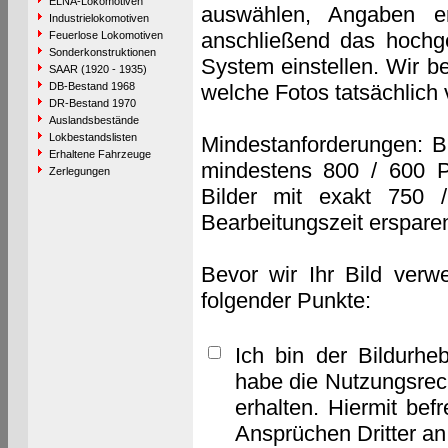
ELNA-Lokomotiven
auswählen, Angaben e
Industrielokomotiven
anschließend das hochge
Feuerlose Lokomotiven
Sonderkonstruktionen
System einstellen. Wir b
SAAR (1920 - 1935)
DB-Bestand 1968
welche Fotos tatsächlich
DR-Bestand 1970
Auslandsbestände
Lokbestandslisten
Mindestanforderungen: B
Erhaltene Fahrzeuge
mindestens 800 / 600 P
Zerlegungen
Bilder mit exakt 750 
Bearbeitungszeit erspare
Bevor wir Ihr Bild verw
folgender Punkte:
Ich bin der Bildurhe
habe die Nutzungsrec
erhalten. Hiermit bef
Ansprüchen Dritter a