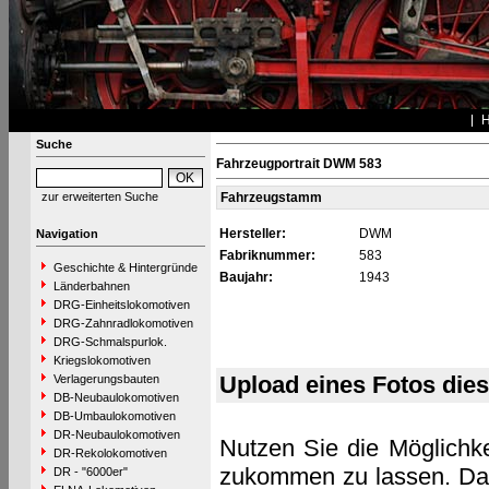
Suche
Fahrzeugportrait DWM 583
zur erweiterten Suche
Fahrzeugstamm
Hersteller:
DWM
Navigation
Fabriknummer:
583
Geschichte & Hintergründe
Baujahr:
1943
Länderbahnen
DRG-Einheitslokomotiven
DRG-Zahnradlokomotiven
DRG-Schmalspurlok.
Kriegslokomotiven
Upload eines Fotos die
Verlagerungsbauten
DB-Neubaulokomotiven
DB-Umbaulokomotiven
DR-Neubaulokomotiven
Nutzen Sie die Möglichke
DR-Rekolokomotiven
zukommen zu lassen. Das 
DR - "6000er"