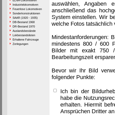
ELNA-Lokomotiven
auswählen, Angaben e
Industrielokomotiven
anschließend das hochge
Feuerlose Lokomotiven
Sonderkonstruktionen
System einstellen. Wir b
SAAR (1920 - 1935)
DB-Bestand 1968
welche Fotos tatsächlich
DR-Bestand 1970
Auslandsbestände
Lokbestandslisten
Mindestanforderungen: B
Erhaltene Fahrzeuge
mindestens 800 / 600 P
Zerlegungen
Bilder mit exakt 750 
Bearbeitungszeit erspare
Bevor wir Ihr Bild verw
folgender Punkte:
Ich bin der Bildurhe
habe die Nutzungsrec
erhalten. Hiermit bef
Ansprüchen Dritter a