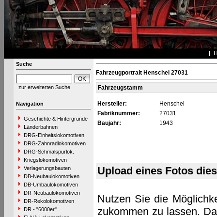
Suche
Fahrzeugportrait Henschel 27031
zur erweiterten Suche
Fahrzeugstamm
Hersteller:
Henschel
Navigation
Fabriknummer:
27031
Geschichte & Hintergründe
Baujahr:
1943
Länderbahnen
DRG-Einheitslokomotiven
DRG-Zahnradlokomotiven
DRG-Schmalspurlok.
Kriegslokomotiven
Upload eines Fotos die
Verlagerungsbauten
DB-Neubaulokomotiven
DB-Umbaulokomotiven
DR-Neubaulokomotiven
Nutzen Sie die Möglichke
DR-Rekolokomotiven
zukommen zu lassen. Das 
DR - "6000er"