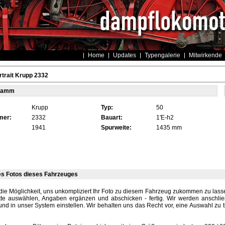
Home
Updates
Typengalerie
Mitwirkende
trait Krupp 2332
tamm
Krupp
Typ:
50
mer:
2332
Bauart:
1'E-h2
1941
Spurweite:
1435 mm
es Fotos dieses Fahrzeuges
die Möglichkeit, uns unkompliziert Ihr Foto zu diesem Fahrzeug zukommen zu lassen
tte auswählen, Angaben ergänzen und abschicken - fertig. Wir werden anschli
und in unser System einstellen. Wir behalten uns das Recht vor, eine Auswahl zu t