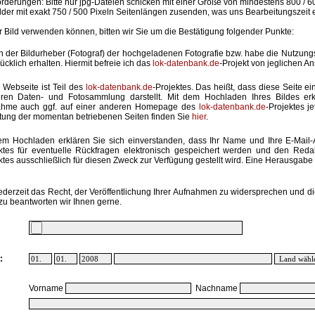
rderungen: Bitte nur jpg-Dateien schicken mit einer Größe von mindestens 800 / 6
lder mit exakt 750 / 500 Pixeln Seitenlängen zusenden, was uns Bearbeitungszeit 
hr Bild verwenden können, bitten wir Sie um die Bestätigung folgender Punkte:
in der Bildurheber (Fotograf) der hochgeladenen Fotografie bzw. habe die Nutzun
ücklich erhalten. Hiermit befreie ich das
lok-datenbank.de
-Projekt von jeglichen A
 Webseite ist Teil des
lok-datenbank.de
-Projektes. Das heißt, dass diese Seite ei
ren Daten- und Fotosammlung darstellt. Mit dem Hochladen Ihres Bildes erk
ahme auch ggf. auf einer anderen Homepage des
lok-datenbank.de
-Projektes j
stung der momentan betriebenen Seiten finden Sie
hier
.
em Hochladen erklären Sie sich einverstanden, dass Ihr Name und Ihre E-Mail
ktes für eventuelle Rückfragen elektronisch gespeichert werden und den Red
ktes ausschließlich für diesen Zweck zur Verfügung gestellt wird. Eine Herausgabe an
ederzeit das Recht, der Veröffentlichung Ihrer Aufnahmen zu widersprechen und di
zu beantworten wir Ihnen gerne.
:
Vorname
Nachname