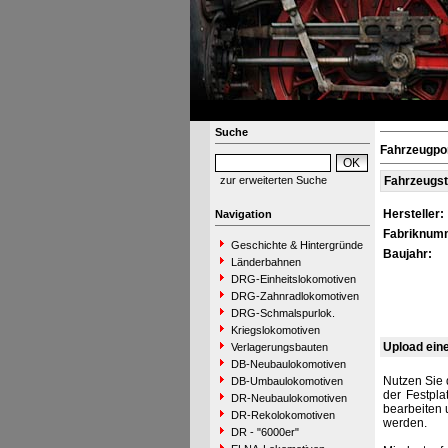
Suche
Fahrzeugpor
zur erweiterten Suche
Fahrzeugs
Hersteller:
Navigation
Fabriknum
Geschichte & Hintergründe
Baujahr:
Länderbahnen
DRG-Einheitslokomotiven
DRG-Zahnradlokomotiven
DRG-Schmalspurlok.
Kriegslokomotiven
Upload ein
Verlagerungsbauten
DB-Neubaulokomotiven
Nutzen Sie 
DB-Umbaulokomotiven
der Festpla
DR-Neubaulokomotiven
bearbeiten 
DR-Rekolokomotiven
werden.
DR - "6000er"