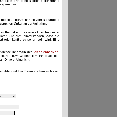
00 Pixeln. Erfahrene Bildbearbeiter können
ersparen kann.
gsrechte an der Aufnahme vom Bildurheber
nsprüchen Dritter an der Aufnahme.
nen thematisch gefilterten Ausschnitt einer
lären Sie sich einverstanden, dass die
etzt oder künftig zu sehen sein wird. Eine
-Adresse innerhalb des
lok-datenbank.de
-
akteuren bzw. Webmastern innerhalb des
 Dritte erfolgt nicht.
e Bilder und Ihre Daten löschen zu lassen!