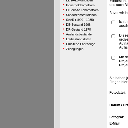
ELNA-Lokomotiven
Mindestanfo
uns auch Bi
Industrielokomotiven
Feuerlose Lokomotiven
Bevor wir I
Sonderkonstruktionen
SAAR (1920 - 1935)
Ich b
DB-Bestand 1968
ausdr
DR-Bestand 1970
Auslandsbestände
Diese
Lokbestandslisten
größe
Aufn
Erhaltene Fahrzeuge
Aufli
Zerlegungen
Mit d
Proje
Proje
Sie haben j
Fragen hier
Fotodatei:
Datum / Ort
Fotograf:
E-Mail: