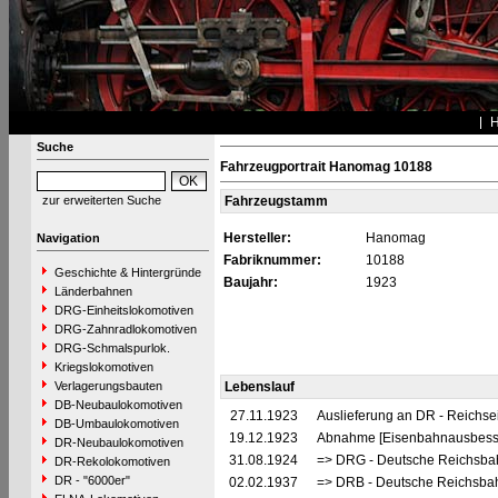
Suche
Fahrzeugportrait Hanomag 10188
zur erweiterten Suche
Fahrzeugstamm
Hersteller:
Hanomag
Navigation
Fabriknummer:
10188
Geschichte & Hintergründe
Baujahr:
1923
Länderbahnen
DRG-Einheitslokomotiven
DRG-Zahnradlokomotiven
DRG-Schmalspurlok.
Kriegslokomotiven
Verlagerungsbauten
Lebenslauf
DB-Neubaulokomotiven
27.11.1923
Auslieferung an DR - Reichs
DB-Umbaulokomotiven
19.12.1923
Abnahme [Eisenbahnausbess
DR-Neubaulokomotiven
31.08.1924
=> DRG - Deutsche Reichsbah
DR-Rekolokomotiven
DR - "6000er"
02.02.1937
=> DRB - Deutsche Reichsbah