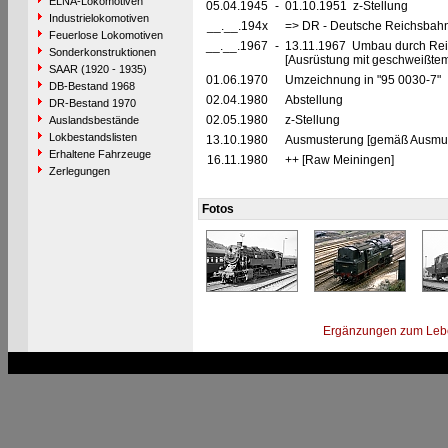
ELNA-Lokomotiven
05.04.1945
-
01.10.1951 z-Stellung
Industrielokomotiven
__.__.194x
=> DR - Deutsche Reichsbahn
Feuerlose Lokomotiven
__.__.1967
-
13.11.1967 Umbau durch Re
Sonderkonstruktionen
[Ausrüstung mit geschweißte
SAAR (1920 - 1935)
01.06.1970
Umzeichnung in "95 0030-7"
DB-Bestand 1968
02.04.1980
Abstellung
DR-Bestand 1970
02.05.1980
z-Stellung
Auslandsbestände
Lokbestandslisten
13.10.1980
Ausmusterung [gemäß Ausmust
Erhaltene Fahrzeuge
16.11.1980
++ [Raw Meiningen]
Zerlegungen
Fotos
Ergänzungen zum Leb