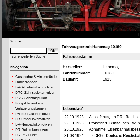
Suche
Fahrzeugportrait Hanomag 10180
zur erweiterten Suche
Fahrzeugstamm
Hersteller:
Hanomag
Navigation
Fabriknummer:
10180
Geschichte & Hintergründe
Baujahr:
1923
Länderbahnen
DRG-Einheitslokomotiven
DRG-Zahnradlokomotiven
DRG-Schmalspurlok.
Kriegslokomotiven
Verlagerungsbauten
Lebenslauf
DB-Neubaulokomotiven
22.10.1923
Auslieferung an DR - Reichs
DB-Umbaulokomotiven
22.10.1923
Probefahrt [Leinhausen - Wuns
DR-Neubaulokomotiven
25.10.1923
Abnahme [Eisenbahnausbess
DR-Rekolokomotiven
DR - "6000er"
31.08.1924
=> DRG - Deutsche Reichsbah