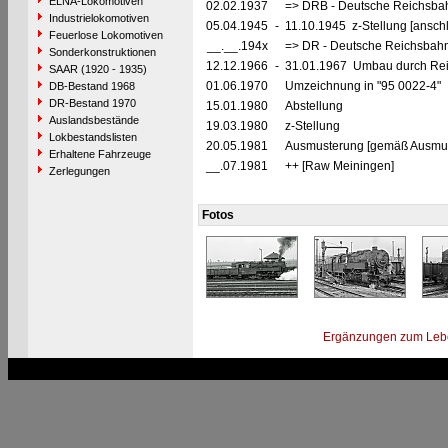
ELNA-Lokomotiven
02.02.1937
=> DRB - Deutsche Reichsbah
Industrielokomotiven
05.04.1945
-
11.10.1945 z-Stellung [ansch
Feuerlose Lokomotiven
__.__.194x
=> DR - Deutsche Reichsbahn
Sonderkonstruktionen
12.12.1966
-
31.01.1967 Umbau durch Rei
SAAR (1920 - 1935)
01.06.1970
Umzeichnung in "95 0022-4"
DB-Bestand 1968
DR-Bestand 1970
15.01.1980
Abstellung
Auslandsbestände
19.03.1980
z-Stellung
Lokbestandslisten
20.05.1981
Ausmusterung [gemäß Ausmust
Erhaltene Fahrzeuge
__.07.1981
++ [Raw Meiningen]
Zerlegungen
Fotos
Ergänzungen zum Leb