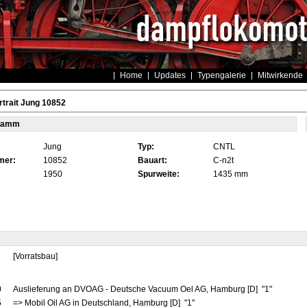
Home
Updates
Typengalerie
Mitwirkende
trait Jung 10852
tamm
Jung
Typ:
CNTL
mer:
10852
Bauart:
C-n2t
1950
Spurweite:
1435 mm
[Vorratsbau]
0
Auslieferung an DVOAG - Deutsche Vacuum Oel AG, Hamburg [D] "1"
5
=> Mobil Oil AG in Deutschland, Hamburg [D] "1"