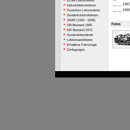
ELNA-Lokomotiven
__.__.196
Industrielokomotiven
__.__.196
Feuerlose Lokomotiven
Sonderkonstruktionen
SAAR (1920 - 1935)
Fotos
DB-Bestand 1968
DR-Bestand 1970
Auslandsbestände
Lokbestandslisten
Erhaltene Fahrzeuge
Zerlegungen