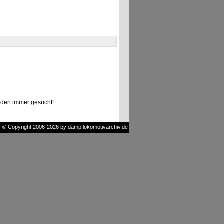
den immer gesucht!
© Copyright 2006-2026 by dampflokomotivarchiv.de