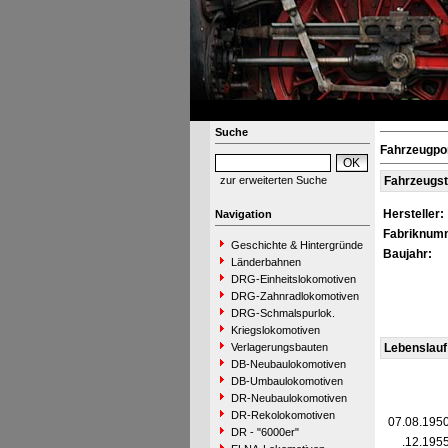
Suche
Fahrzeugpor
zur erweiterten Suche
Fahrzeugs
Hersteller:
Navigation
Fabriknum
Geschichte & Hintergründe
Baujahr:
Länderbahnen
DRG-Einheitslokomotiven
DRG-Zahnradlokomotiven
DRG-Schmalspurlok.
Kriegslokomotiven
Verlagerungsbauten
Lebenslauf
DB-Neubaulokomotiven
DB-Umbaulokomotiven
DR-Neubaulokomotiven
DR-Rekolokomotiven
07.08.195
DR - "6000er"
__.12.195