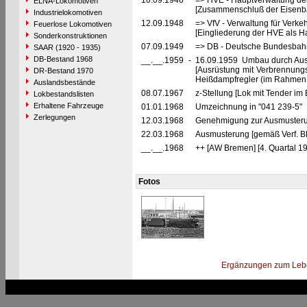
10.09.1946
=> HVE - Hauptverwaltung de
ELNA-Lokomotiven
[Zusammenschluß der Eisenba
Industrielokomotiven
12.09.1948
=> VfV - Verwaltung für Verke
Feuerlose Lokomotiven
[Eingliederung der HVE als Ha
Sonderkonstruktionen
07.09.1949
=> DB - Deutsche Bundesbahn
SAAR (1920 - 1935)
DB-Bestand 1968
__.__.1959
-
16.09.1959 Umbau durch Au
[Ausrüstung mit Verbrennung
DR-Bestand 1970
Heißdampfregler (im Rahmen 
Auslandsbestände
08.07.1967
z-Stellung [Lok mit Tender im
Lokbestandslisten
Erhaltene Fahrzeuge
01.01.1968
Umzeichnung in "041 239-5"
Zerlegungen
12.03.1968
Genehmigung zur Ausmusteru
22.03.1968
Ausmusterung [gemäß Verf. B
__.__.1968
++ [AW Bremen] [4. Quartal 19
Fotos
Ergänzungen zum Leb