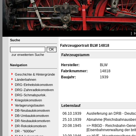
Suche
Fahrzeugportrait BLW 14818
zur erweiterten Suche
Fahrzeugstamm
Hersteller:
BLW
Navigation
Fabriknummer:
14818
Geschichte & Hintergründe
Baujahr:
1939
Länderbahnen
DRG-Einheitslokomotiven
DRG-Zahnradlokomotiven
DRG-Schmalspurlok.
Kriegslokomotiven
Verlagerungsbauten
Lebenslauf
DB-Neubaulokomotiven
06.10.1939
Auslieferung an DRB - Deuts
DB-Umbaulokomotiven
25.10.1939
Abnahme [Reichsbahnausbes
DR-Neubaulokomotiven
20.08.1945
=> RBGD - Reichsbahn-General
DR-Rekolokomotiven
[Eisenbahnverwaltung der brit
DR - "6000er"