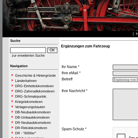
Suche
Ergänzungen zum Fahrzeug
zur erweiterten Suche
Navigation
Ihr Name *
Ihre eMail *
Geschichte & Hintergründe
Betreff
Länderbahnen
DRG-Einheitslokomotiven
Ihre Nachricht *
DRG-Zahnradlokomotiven
DRG-Schmalspurlok.
Kriegslokomotiven
Verlagerungsbauten
DB-Neubaulokomotiven
DB-Umbaulokomotiven
DR-Neubaulokomotiven
DR-Rekolokomotiven
Spam-Schutz *
DR - "6000er"