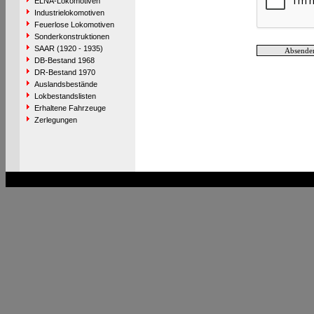
ELNA-Lokomotiven
Industrielokomotiven
Feuerlose Lokomotiven
Sonderkonstruktionen
SAAR (1920 - 1935)
DB-Bestand 1968
DR-Bestand 1970
Auslandsbestände
Lokbestandslisten
Erhaltene Fahrzeuge
Zerlegungen