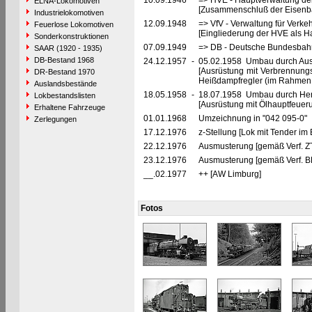
10.09.1946
=> HVE - Hauptverwaltung de
ELNA-Lokomotiven
[Zusammenschluß der Eisenba
Industrielokomotiven
12.09.1948
=> VfV - Verwaltung für Verke
Feuerlose Lokomotiven
[Eingliederung der HVE als Ha
Sonderkonstruktionen
07.09.1949
=> DB - Deutsche Bundesbahn
SAAR (1920 - 1935)
DB-Bestand 1968
24.12.1957
-
05.02.1958 Umbau durch Au
[Ausrüstung mit Verbrennung
DR-Bestand 1970
Heißdampfregler (im Rahmen 
Auslandsbestände
18.05.1958
-
18.07.1958 Umbau durch Hen
Lokbestandslisten
[Ausrüstung mit Ölhauptfeuer
Erhaltene Fahrzeuge
01.01.1968
Umzeichnung in "042 095-0"
Zerlegungen
17.12.1976
z-Stellung [Lok mit Tender im
22.12.1976
Ausmusterung [gemäß Verf. Z
23.12.1976
Ausmusterung [gemäß Verf. 
__.02.1977
++ [AW Limburg]
Fotos