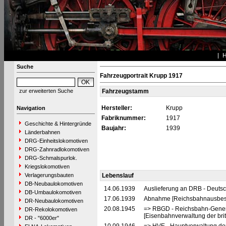
Suche
Fahrzeugportrait Krupp 1917
zur erweiterten Suche
Fahrzeugstamm
Hersteller:
Krupp
Navigation
Fabriknummer:
1917
Geschichte & Hintergründe
Baujahr:
1939
Länderbahnen
DRG-Einheitslokomotiven
DRG-Zahnradlokomotiven
DRG-Schmalspurlok.
Kriegslokomotiven
Verlagerungsbauten
Lebenslauf
DB-Neubaulokomotiven
14.06.1939
Auslieferung an DRB - Deuts
DB-Umbaulokomotiven
17.06.1939
Abnahme [Reichsbahnausbes
DR-Neubaulokomotiven
20.08.1945
=> RBGD - Reichsbahn-General
DR-Rekolokomotiven
[Eisenbahnverwaltung der brit
DR - "6000er"