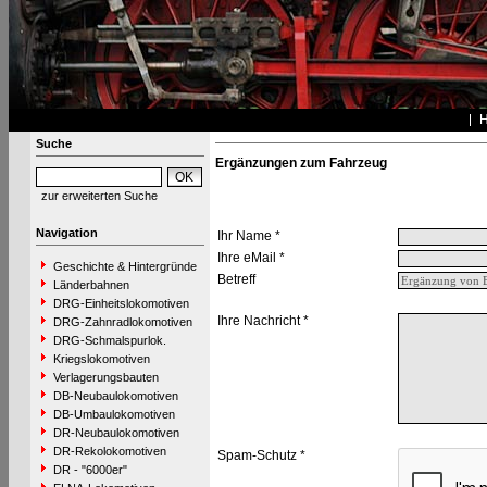
Suche
Ergänzungen zum Fahrzeug
zur erweiterten Suche
Navigation
Ihr Name *
Ihre eMail *
Geschichte & Hintergründe
Betreff
Länderbahnen
DRG-Einheitslokomotiven
Ihre Nachricht *
DRG-Zahnradlokomotiven
DRG-Schmalspurlok.
Kriegslokomotiven
Verlagerungsbauten
DB-Neubaulokomotiven
DB-Umbaulokomotiven
DR-Neubaulokomotiven
DR-Rekolokomotiven
Spam-Schutz *
DR - "6000er"