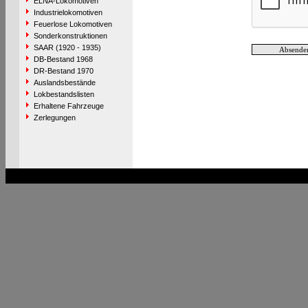
ELNA-Lokomotiven
Industrielokomotiven
Feuerlose Lokomotiven
Sonderkonstruktionen
SAAR (1920 - 1935)
DB-Bestand 1968
DR-Bestand 1970
Auslandsbestände
Lokbestandslisten
Erhaltene Fahrzeuge
Zerlegungen