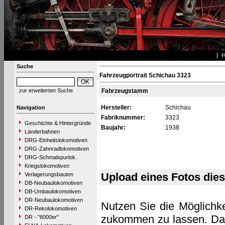
Suche
Fahrzeugportrait Schichau 3323
zur erweiterten Suche
Fahrzeugstamm
Hersteller:
Schichau
Navigation
Fabriknummer:
3323
Geschichte & Hintergründe
Baujahr:
1938
Länderbahnen
DRG-Einheitslokomotiven
DRG-Zahnradlokomotiven
DRG-Schmalspurlok.
Kriegslokomotiven
Upload eines Fotos die
Verlagerungsbauten
DB-Neubaulokomotiven
DB-Umbaulokomotiven
DR-Neubaulokomotiven
Nutzen Sie die Möglichke
DR-Rekolokomotiven
zukommen zu lassen. Das 
DR - "6000er"