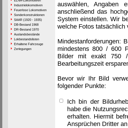
ELNA-Lokomotiven
auswählen, Angaben e
Industrielokomotiven
anschließend das hochge
Feuerlose Lokomotiven
Sonderkonstruktionen
System einstellen. Wir b
SAAR (1920 - 1935)
DB-Bestand 1968
welche Fotos tatsächlich
DR-Bestand 1970
Auslandsbestände
Lokbestandslisten
Mindestanforderungen: B
Erhaltene Fahrzeuge
mindestens 800 / 600 P
Zerlegungen
Bilder mit exakt 750 
Bearbeitungszeit erspare
Bevor wir Ihr Bild verw
folgender Punkte:
Ich bin der Bildurhe
habe die Nutzungsrec
erhalten. Hiermit bef
Ansprüchen Dritter a