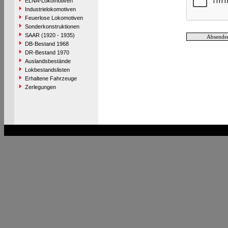
ELNA-Lokomotiven
Industrielokomotiven
Feuerlose Lokomotiven
Sonderkonstruktionen
SAAR (1920 - 1935)
DB-Bestand 1968
DR-Bestand 1970
Auslandsbestände
Lokbestandslisten
Erhaltene Fahrzeuge
Zerlegungen