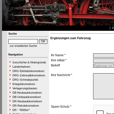
Suche
Ergänzungen zum Fahrzeug
zur erweiterten Suche
Navigation
Ihr Name *
Ihre eMail *
Geschichte & Hintergründe
Betreff
Länderbahnen
DRG-Einheitslokomotiven
Ihre Nachricht *
DRG-Zahnradlokomotiven
DRG-Schmalspurlok.
Kriegslokomotiven
Verlagerungsbauten
DB-Neubaulokomotiven
DB-Umbaulokomotiven
DR-Neubaulokomotiven
DR-Rekolokomotiven
Spam-Schutz *
DR - "6000er"