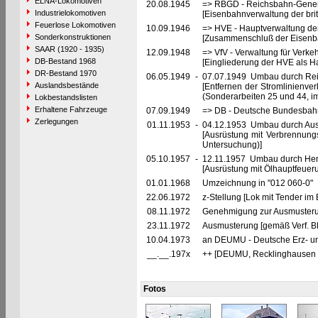
ELNA-Lokomotiven
20.08.1945
=> RBGD - Reichsbahn-General
Industrielokomotiven
[Eisenbahnverwaltung der brit
Feuerlose Lokomotiven
10.09.1946
=> HVE - Hauptverwaltung de
Sonderkonstruktionen
[Zusammenschluß der Eisenba
SAAR (1920 - 1935)
12.09.1948
=> VfV - Verwaltung für Verke
DB-Bestand 1968
[Eingliederung der HVE als Ha
DR-Bestand 1970
06.05.1949
-
07.07.1949 Umbau durch Re
Auslandsbestände
[Entfernen der Stromlinienve
(Sonderarbeiten 25 und 44, 
Lokbestandslisten
Erhaltene Fahrzeuge
07.09.1949
=> DB - Deutsche Bundesbah
Zerlegungen
01.11.1953
-
04.12.1953 Umbau durch Au
[Ausrüstung mit Verbrennun
Untersuchung)]
05.10.1957
-
12.11.1957 Umbau durch Hen
[Ausrüstung mit Ölhauptfeuer
01.01.1968
Umzeichnung in "012 060-0"
22.06.1972
z-Stellung [Lok mit Tender im
08.11.1972
Genehmigung zur Ausmusteru
23.11.1972
Ausmusterung [gemäß Verf. B
10.04.1973
an DEUMU - Deutsche Erz- un
__.__.197x
++ [DEUMU, Recklinghausen 
Fotos