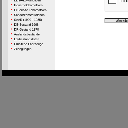
ELNA-Lokomotiven
Industrielokomotiven
Feuerlose Lokomotiven
Sonderkonstruktionen
SAAR (1920 - 1935)
DB-Bestand 1968
DR-Bestand 1970
Auslandsbestände
Lokbestandslisten
Erhaltene Fahrzeuge
Zerlegungen