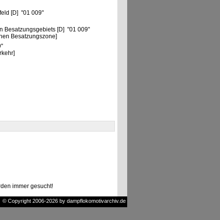
eld [D] "01 009"
n Besatzungsgebiets [D] "01 009"
chen Besatzungszone]
9"
rkehr]
den immer gesucht!
© Copyright 2006-2026 by dampflokomotivarchiv.de