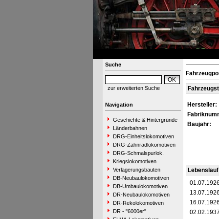
Suche
Fahrzeugpor
zur erweiterten Suche
Fahrzeugs
Hersteller:
Navigation
Fabriknum
Geschichte & Hintergründe
Baujahr:
Länderbahnen
DRG-Einheitslokomotiven
DRG-Zahnradlokomotiven
DRG-Schmalspurlok.
Kriegslokomotiven
Verlagerungsbauten
Lebenslauf
DB-Neubaulokomotiven
01.07.192
DB-Umbaulokomotiven
13.07.192
DR-Neubaulokomotiven
16.07.192
DR-Rekolokomotiven
DR - "6000er"
02.02.193