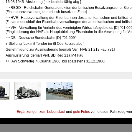
5
-
16.08.1945 Abstellung [Lok betriebsfähig abg.]
5
=> RBGD - Reichsbahn-Generaldirektion der britischen Besatzungszone, Bielef
[Eisenbahnverwaltung der britisch besetzten Zone]
6
=> HVE - Hauptverwaltung der Eisenbahnen des amerikanischen und britische
[Zusammenschluß der Eisenbahnverwaltungen der amerikanischen und britis
8
=> VfV - Verwaltung für Verkehr des vereinigten Wirtschaftsgebietes [D] "01 00
[Eingliederung der HVE als Hauptabteilung Eisenbahn in die Verwaltung für Ve
9
=> DB - Deutsche Bundesbahn [D] "01 009"
6
z-Stellung [Lok mit Tender im Bf Oberkotzau abg.]
6
Genehmigung zur Ausmusterung [gemäß Verf. HVB 21.213 Fau 781]
6
Ausmusterung [gemäß Verf. BD Reg 21a M4 Fau]
6
++ [AW Schwerte] [4. Quartal 1966, bis spätestens 31.12.1966]
Ergänzungen zum Lebenslauf
und
gute Fotos
von diesem Fahrzeug wer