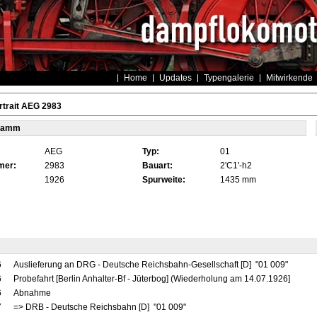
Home
Updates
Typengalerie
Mitwirkende
trait AEG 2983
tamm
AEG
Typ:
01
mer:
2983
Bauart:
2'C1'-h2
1926
Spurweite:
1435 mm
6
Auslieferung an DRG - Deutsche Reichsbahn-Gesellschaft [D] "01 009"
6
Probefahrt [Berlin Anhalter-Bf - Jüterbog] (Wiederholung am 14.07.1926]
6
Abnahme
7
=> DRB - Deutsche Reichsbahn [D] "01 009"