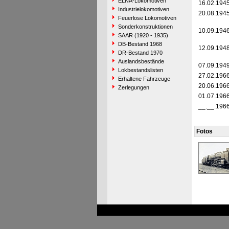
ELNA-Lokomotiven
16.02.194
Industrielokomotiven
20.08.194
Feuerlose Lokomotiven
Sonderkonstruktionen
10.09.194
SAAR (1920 - 1935)
DB-Bestand 1968
12.09.194
DR-Bestand 1970
Auslandsbestände
07.09.194
Lokbestandslisten
27.02.196
Erhaltene Fahrzeuge
20.06.196
Zerlegungen
01.07.196
__.__.196
Fotos