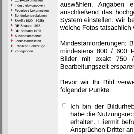
ELNA-Lokomotiven
auswählen, Angaben e
Industrielokomotiven
anschließend das hochge
Feuerlose Lokomotiven
Sonderkonstruktionen
System einstellen. Wir b
SAAR (1920 - 1935)
DB-Bestand 1968
welche Fotos tatsächlich
DR-Bestand 1970
Auslandsbestände
Lokbestandslisten
Mindestanforderungen: B
Erhaltene Fahrzeuge
mindestens 800 / 600 P
Zerlegungen
Bilder mit exakt 750 
Bearbeitungszeit erspare
Bevor wir Ihr Bild verw
folgender Punkte:
Ich bin der Bildurhe
habe die Nutzungsrec
erhalten. Hiermit bef
Ansprüchen Dritter a