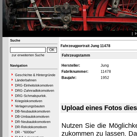
Suche
Fahrzeugportrait Jung 11478
zur erweiterten Suche
Fahrzeugstamm
Hersteller:
Jung
Navigation
Fabriknummer:
11478
Geschichte & Hintergründe
Baujahr:
1952
Länderbahnen
DRG-Einheitslokomotiven
DRG-Zahnradlokomotiven
DRG-Schmalspurlok.
Kriegslokomotiven
Upload eines Fotos die
Verlagerungsbauten
DB-Neubaulokomotiven
DB-Umbaulokomotiven
DR-Neubaulokomotiven
Nutzen Sie die Möglichke
DR-Rekolokomotiven
zukommen zu lassen. Das 
DR - "6000er"