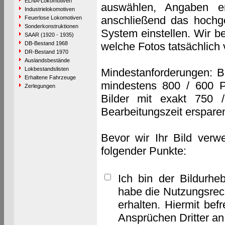
ELNA-Lokomotiven
auswählen, Angaben e
Industrielokomotiven
anschließend das hochge
Feuerlose Lokomotiven
Sonderkonstruktionen
System einstellen. Wir b
SAAR (1920 - 1935)
DB-Bestand 1968
welche Fotos tatsächlich
DR-Bestand 1970
Auslandsbestände
Lokbestandslisten
Mindestanforderungen: B
Erhaltene Fahrzeuge
mindestens 800 / 600 P
Zerlegungen
Bilder mit exakt 750 
Bearbeitungszeit erspare
Bevor wir Ihr Bild verw
folgender Punkte:
Ich bin der Bildurhe
habe die Nutzungsrec
erhalten. Hiermit bef
Ansprüchen Dritter a