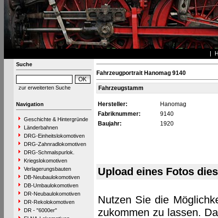
Suche
Fahrzeugportrait Hanomag 9140
zur erweiterten Suche
Fahrzeugstamm
Hersteller:
Hanomag
Navigation
Fabriknummer:
9140
Geschichte & Hintergründe
Baujahr:
1920
Länderbahnen
DRG-Einheitslokomotiven
DRG-Zahnradlokomotiven
DRG-Schmalspurlok.
Kriegslokomotiven
Upload eines Fotos die
Verlagerungsbauten
DB-Neubaulokomotiven
DB-Umbaulokomotiven
DR-Neubaulokomotiven
Nutzen Sie die Möglichke
DR-Rekolokomotiven
zukommen zu lassen. Das 
DR - "6000er"