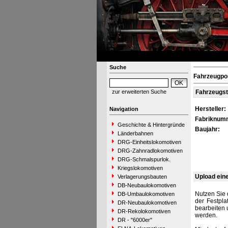
Suche
Fahrzeugpor
zur erweiterten Suche
Fahrzeugs
Hersteller:
Navigation
Fabriknum
Geschichte & Hintergründe
Baujahr:
Länderbahnen
DRG-Einheitslokomotiven
DRG-Zahnradlokomotiven
DRG-Schmalspurlok.
Kriegslokomotiven
Upload ein
Verlagerungsbauten
DB-Neubaulokomotiven
Nutzen Sie 
DB-Umbaulokomotiven
der Festpla
DR-Neubaulokomotiven
bearbeiten 
DR-Rekolokomotiven
werden.
DR - "6000er"