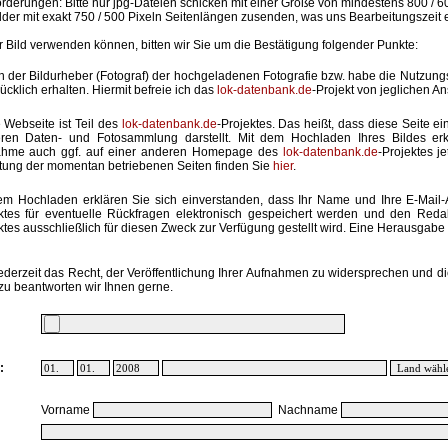
rderungen: Bitte nur jpg-Dateien schicken mit einer Größe von mindestens 800 / 6
lder mit exakt 750 / 500 Pixeln Seitenlängen zusenden, was uns Bearbeitungszeit 
hr Bild verwenden können, bitten wir Sie um die Bestätigung folgender Punkte:
in der Bildurheber (Fotograf) der hochgeladenen Fotografie bzw. habe die Nutzun
ücklich erhalten. Hiermit befreie ich das
lok-datenbank.de
-Projekt von jeglichen A
 Webseite ist Teil des
lok-datenbank.de
-Projektes. Das heißt, dass diese Seite ei
ren Daten- und Fotosammlung darstellt. Mit dem Hochladen Ihres Bildes erk
ahme auch ggf. auf einer anderen Homepage des
lok-datenbank.de
-Projektes j
stung der momentan betriebenen Seiten finden Sie
hier
.
em Hochladen erklären Sie sich einverstanden, dass Ihr Name und Ihre E-Mail
ktes für eventuelle Rückfragen elektronisch gespeichert werden und den Red
ktes ausschließlich für diesen Zweck zur Verfügung gestellt wird. Eine Herausgabe an
ederzeit das Recht, der Veröffentlichung Ihrer Aufnahmen zu widersprechen und di
zu beantworten wir Ihnen gerne.
:
Vorname
Nachname