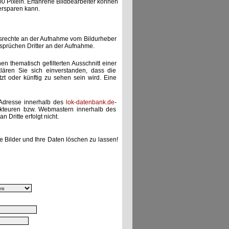
00 Pixeln. Erfahrene Bildbearbeiter können
ersparen kann.
gsrechte an der Aufnahme vom Bildurheber
nsprüchen Dritter an der Aufnahme.
nen thematisch gefilterten Ausschnitt einer
lären Sie sich einverstanden, dass die
etzt oder künftig zu sehen sein wird. Eine
-Adresse innerhalb des
lok-datenbank.de
-
akteuren bzw. Webmastern innerhalb des
 Dritte erfolgt nicht.
e Bilder und Ihre Daten löschen zu lassen!