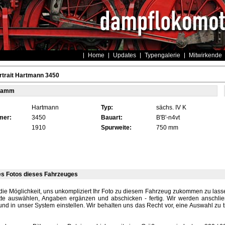
Home
Updates
Typengalerie
Mitwirkende
trait Hartmann 3450
tamm
Hartmann
Typ:
sächs. IV K
mer:
3450
Bauart:
B'B'-n4vt
1910
Spurweite:
750 mm
es Fotos dieses Fahrzeuges
die Möglichkeit, uns unkompliziert Ihr Foto zu diesem Fahrzeug zukommen zu lassen
tte auswählen, Angaben ergänzen und abschicken - fertig. Wir werden anschli
und in unser System einstellen. Wir behalten uns das Recht vor, eine Auswahl zu t