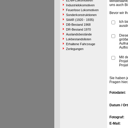
ELNA-Lokomotiven
Mindestanfo
uns auch Bi
Industrielokomotiven
Feuerlose Lokomotiven
Bevor wir I
Sonderkonstruktionen
SAAR (1920 - 1935)
Ich b
DB-Bestand 1968
ausdr
DR-Bestand 1970
Auslandsbestände
Diese
Lokbestandslisten
größe
Aufn
Erhaltene Fahrzeuge
Aufli
Zerlegungen
Mit d
Proje
Proje
Sie haben j
Fragen hier
Fotodatei:
Datum / Ort
Fotograf:
E-Mail: