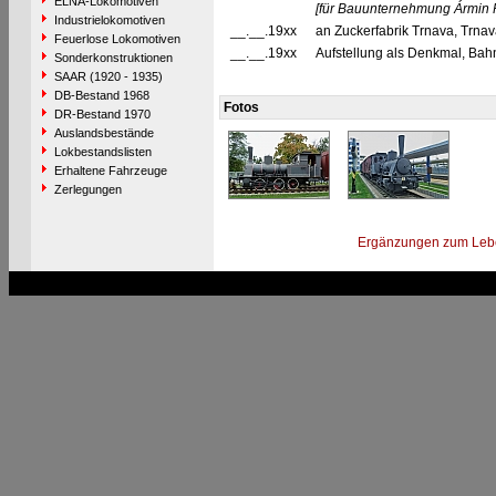
ELNA-Lokomotiven
[für Bauunternehmung Ármin P
Industrielokomotiven
__.__.19xx
an Zuckerfabrik Trnava, Trn
Feuerlose Lokomotiven
__.__.19xx
Aufstellung als Denkmal, Ba
Sonderkonstruktionen
SAAR (1920 - 1935)
DB-Bestand 1968
Fotos
DR-Bestand 1970
Auslandsbestände
Lokbestandslisten
Erhaltene Fahrzeuge
Zerlegungen
Ergänzungen zum Leb