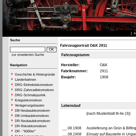
Suche
Fahrzeugportrait O&K 2911
zur erweiterten Suche
Fahrzeugstamm
Hersteller:
O&K
Navigation
Fabriknummer:
2911
Geschichte & Hintergründe
Baujahr:
1908
Länderbahnen
DRG-Einheitslokomotiven
DRG-Zahnradlokomotiven
DRG-Schmalspurlok.
Kriegslokomotiven
Verlagerungsbauten
Lebenslauf
DB-Neubaulokomotiven
[nach Musterblatt III-4e (3)]
DB-Umbaulokomotiven
DR-Neubaulokomotiven
DR-Rekolokomotiven
__.08.1908
Auslieferung an Grün & Bilf
DR - "6000er"
__.08.1908
Einsatz auf Baustelle in Unga