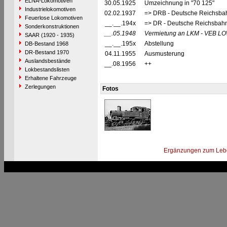
ELNA-Lokomotiven
30.05.1925
Umzeichnung in "70 125"
Industrielokomotiven
02.02.1937
=> DRB - Deutsche Reichsbah
Feuerlose Lokomotiven
__.__.194x
=> DR - Deutsche Reichsbahn
Sonderkonstruktionen
__.05.1948
Vermietung an LKM - VEB LOW
SAAR (1920 - 1935)
__.__.195x
Abstellung
DB-Bestand 1968
DR-Bestand 1970
04.11.1955
Ausmusterung
Auslandsbestände
__.08.1956
++
Lokbestandslisten
Erhaltene Fahrzeuge
Zerlegungen
Fotos
Ergänzungen zum Leb