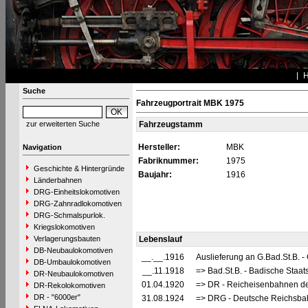
Suche
Fahrzeugportrait MBK 1975
zur erweiterten Suche
Fahrzeugstamm
Hersteller:
MBK
Navigation
Fabriknummer:
1975
Geschichte & Hintergründe
Baujahr:
1916
Länderbahnen
DRG-Einheitslokomotiven
DRG-Zahnradlokomotiven
DRG-Schmalspurlok.
Kriegslokomotiven
Verlagerungsbauten
Lebenslauf
DB-Neubaulokomotiven
__.__.1916
Auslieferung an G.Bad.St.B. 
DB-Umbaulokomotiven
__.11.1918
=> Bad.St.B. - Badische Staat
DR-Neubaulokomotiven
01.04.1920
=> DR - Reicheisenbahnen de
DR-Rekolokomotiven
DR - "6000er"
31.08.1924
=> DRG - Deutsche Reichsbahn