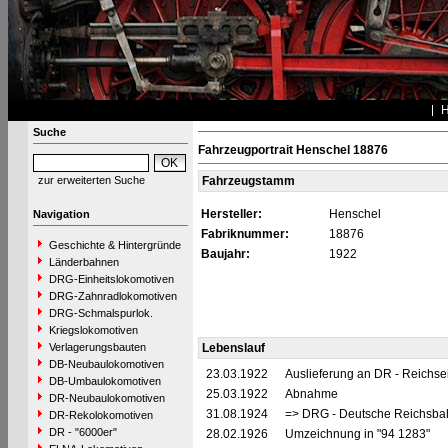
Suche
Fahrzeugportrait Henschel 18876
zur erweiterten Suche
Fahrzeugstamm
Hersteller:
Henschel
Navigation
Fabriknummer:
18876
Geschichte & Hintergründe
Baujahr:
1922
Länderbahnen
DRG-Einheitslokomotiven
DRG-Zahnradlokomotiven
DRG-Schmalspurlok.
Kriegslokomotiven
Verlagerungsbauten
Lebenslauf
DB-Neubaulokomotiven
23.03.1922
Auslieferung an DR - Reichs
DB-Umbaulokomotiven
25.03.1922
Abnahme
DR-Neubaulokomotiven
31.08.1924
=> DRG - Deutsche Reichsbah
DR-Rekolokomotiven
DR - "6000er"
28.02.1926
Umzeichnung in "94 1283"