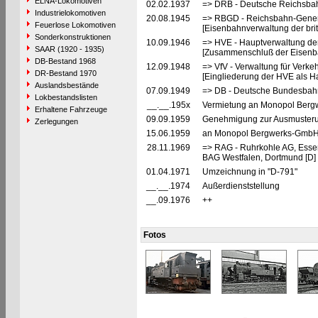
ELNA-Lokomotiven
02.02.1937
=> DRB - Deutsche Reichsbah
Industrielokomotiven
20.08.1945
=> RBGD - Reichsbahn-General
Feuerlose Lokomotiven
[Eisenbahnverwaltung der brit
Sonderkonstruktionen
10.09.1946
=> HVE - Hauptverwaltung de
SAAR (1920 - 1935)
[Zusammenschluß der Eisenba
DB-Bestand 1968
12.09.1948
=> VfV - Verwaltung für Verke
DR-Bestand 1970
[Eingliederung der HVE als Ha
Auslandsbestände
07.09.1949
=> DB - Deutsche Bundesbah
Lokbestandslisten
__.__.195x
Vermietung an Monopol Berg
Erhaltene Fahrzeuge
09.09.1959
Genehmigung zur Ausmusteru
Zerlegungen
15.06.1959
an Monopol Bergwerks-GmbH,
28.11.1969
=> RAG - Ruhrkohle AG, Esse
BAG Westfalen, Dortmund [D]
01.04.1971
Umzeichnung in "D-791"
__.__.1974
Außerdienststellung
__.09.1976
++
Fotos