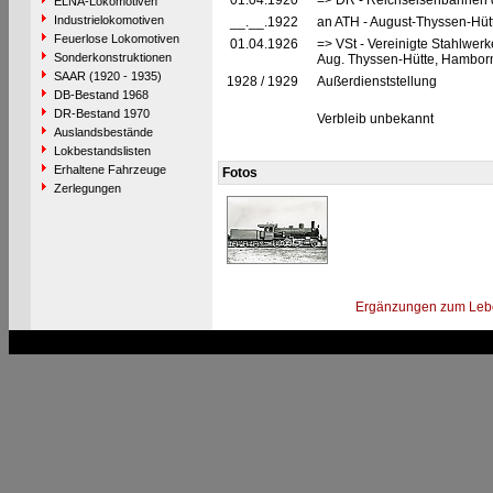
01.04.1920
=> DR - Reichseisenbahnen d
ELNA-Lokomotiven
Industrielokomotiven
__.__.1922
an ATH - August-Thyssen-Hüt
Feuerlose Lokomotiven
01.04.1926
=> VSt - Vereinigte Stahlwerk
Sonderkonstruktionen
Aug. Thyssen-Hütte, Hamborn
SAAR (1920 - 1935)
1928 / 1929
Außerdienststellung
DB-Bestand 1968
DR-Bestand 1970
Verbleib unbekannt
Auslandsbestände
Lokbestandslisten
Erhaltene Fahrzeuge
Fotos
Zerlegungen
Ergänzungen zum Leb