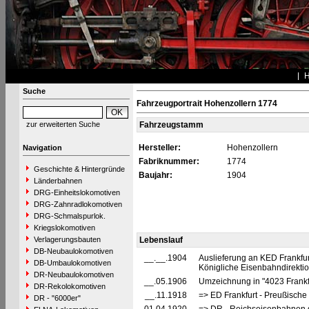
Suche
Fahrzeugportrait Hohenzollern 1774
zur erweiterten Suche
Fahrzeugstamm
Hersteller:
Hohenzollern
Navigation
Fabriknummer:
1774
Geschichte & Hintergründe
Baujahr:
1904
Länderbahnen
DRG-Einheitslokomotiven
DRG-Zahnradlokomotiven
DRG-Schmalspurlok.
Kriegslokomotiven
Verlagerungsbauten
Lebenslauf
DB-Neubaulokomotiven
__.__.1904
Auslieferung an KED Frankfur
DB-Umbaulokomotiven
Königliche Eisenbahndirektion
DR-Neubaulokomotiven
__.05.1906
Umzeichnung in "4023 Frankf
DR-Rekolokomotiven
__.11.1918
=> ED Frankfurt - Preußische 
DR - "6000er"