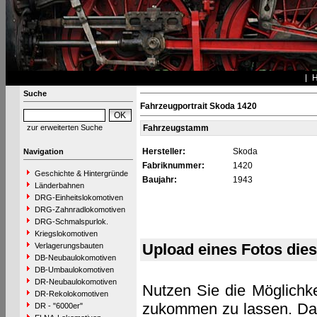
Suche
Fahrzeugportrait Skoda 1420
zur erweiterten Suche
Fahrzeugstamm
Hersteller:
Skoda
Navigation
Fabriknummer:
1420
Geschichte & Hintergründe
Baujahr:
1943
Länderbahnen
DRG-Einheitslokomotiven
DRG-Zahnradlokomotiven
DRG-Schmalspurlok.
Kriegslokomotiven
Upload eines Fotos die
Verlagerungsbauten
DB-Neubaulokomotiven
DB-Umbaulokomotiven
DR-Neubaulokomotiven
Nutzen Sie die Möglichke
DR-Rekolokomotiven
zukommen zu lassen. Das 
DR - "6000er"