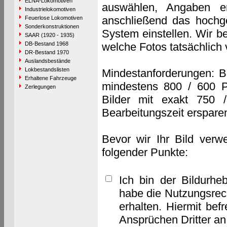
ELNA-Lokomotiven
auswählen, Angaben e
Industrielokomotiven
anschließend das hochge
Feuerlose Lokomotiven
Sonderkonstruktionen
System einstellen. Wir b
SAAR (1920 - 1935)
DB-Bestand 1968
welche Fotos tatsächlich
DR-Bestand 1970
Auslandsbestände
Lokbestandslisten
Mindestanforderungen: B
Erhaltene Fahrzeuge
mindestens 800 / 600 P
Zerlegungen
Bilder mit exakt 750 
Bearbeitungszeit erspare
Bevor wir Ihr Bild verw
folgender Punkte:
Ich bin der Bildurhe
habe die Nutzungsrec
erhalten. Hiermit bef
Ansprüchen Dritter a