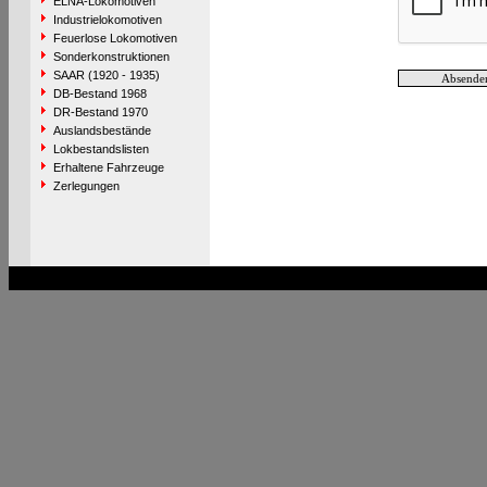
ELNA-Lokomotiven
Industrielokomotiven
Feuerlose Lokomotiven
Sonderkonstruktionen
SAAR (1920 - 1935)
DB-Bestand 1968
DR-Bestand 1970
Auslandsbestände
Lokbestandslisten
Erhaltene Fahrzeuge
Zerlegungen