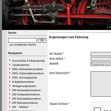
Suche
Ergänzungen zum Fahrzeug
zur erweiterten Suche
Navigation
Ihr Name *
Ihre eMail *
Geschichte & Hintergründe
Betreff
Länderbahnen
DRG-Einheitslokomotiven
Ihre Nachricht *
DRG-Zahnradlokomotiven
DRG-Schmalspurlok.
Kriegslokomotiven
Verlagerungsbauten
DB-Neubaulokomotiven
DB-Umbaulokomotiven
DR-Neubaulokomotiven
DR-Rekolokomotiven
Spam-Schutz *
DR - "6000er"