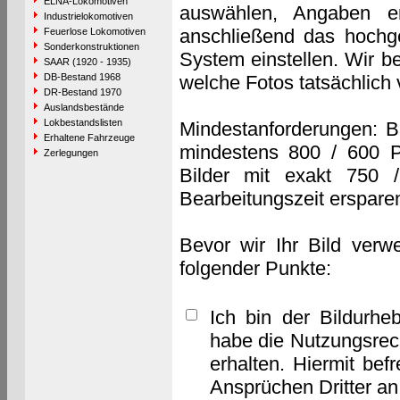
ELNA-Lokomotiven
auswählen, Angaben e
Industrielokomotiven
anschließend das hochge
Feuerlose Lokomotiven
Sonderkonstruktionen
System einstellen. Wir b
SAAR (1920 - 1935)
DB-Bestand 1968
welche Fotos tatsächlich
DR-Bestand 1970
Auslandsbestände
Lokbestandslisten
Mindestanforderungen: B
Erhaltene Fahrzeuge
mindestens 800 / 600 P
Zerlegungen
Bilder mit exakt 750 
Bearbeitungszeit erspare
Bevor wir Ihr Bild verw
folgender Punkte:
Ich bin der Bildurhe
habe die Nutzungsrec
erhalten. Hiermit bef
Ansprüchen Dritter a