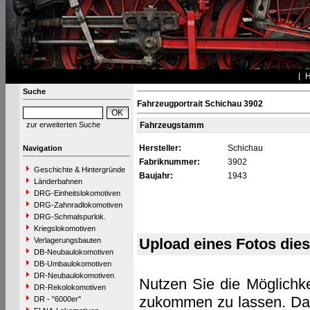
Suche
Fahrzeugportrait Schichau 3902
zur erweiterten Suche
Fahrzeugstamm
Hersteller:
Schichau
Navigation
Fabriknummer:
3902
Geschichte & Hintergründe
Baujahr:
1943
Länderbahnen
DRG-Einheitslokomotiven
DRG-Zahnradlokomotiven
DRG-Schmalspurlok.
Kriegslokomotiven
Upload eines Fotos die
Verlagerungsbauten
DB-Neubaulokomotiven
DB-Umbaulokomotiven
DR-Neubaulokomotiven
Nutzen Sie die Möglichke
DR-Rekolokomotiven
zukommen zu lassen. Das 
DR - "6000er"