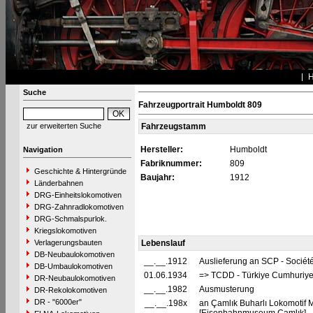
Suche
Fahrzeugportrait Humboldt 809
zur erweiterten Suche
Fahrzeugstamm
Hersteller:
Humboldt
Navigation
Fabriknummer:
809
Geschichte & Hintergründe
Baujahr:
1912
Länderbahnen
DRG-Einheitslokomotiven
DRG-Zahnradlokomotiven
DRG-Schmalspurlok.
Kriegslokomotiven
Verlagerungsbauten
Lebenslauf
DB-Neubaulokomotiven
__.__.1912
Auslieferung an SCP - Socié
DB-Umbaulokomotiven
01.06.1934
=> TCDD - Türkiye Cumhuriyet
DR-Neubaulokomotiven
__.__.1982
Ausmusterung
DR-Rekolokomotiven
DR - "6000er"
__.__.198x
an Çamlık Buharlı Lokomotif 