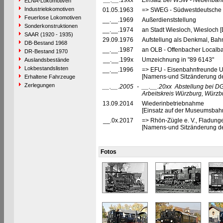
__.__.19xx
Einsatz bei WSW - Nebenbah
ELNA-Lokomotiven
Industrielokomotiven
01.05.1963
=> SWEG - Südwestdeutsche E
Feuerlose Lokomotiven
__.__.1969
Außerdienststellung
Sonderkonstruktionen
__.__.1974
an Stadt Wiesloch, Wiesloch 
SAAR (1920 - 1935)
29.09.1976
Aufstellung als Denkmal, Bah
DB-Bestand 1968
__.__.1987
an OLB - Offenbacher Localba
DR-Bestand 1970
__.__.199x
Umzeichnung in "89 6143"
Auslandsbestände
Lokbestandslisten
__.__.1996
=> EFU - Eisenbahnfreunde Un
[Namens-und Sitzänderung de
Erhaltene Fahrzeuge
Zerlegungen
__.__.2005
-
__.__.20xx
Abstellung bei DG
Arbeitskreis Würzburg, Würzb
13.09.2014
Wiederinbetriebnahme
[Einsatz auf der Museumsbahn
__.0x.2017
=> Rhön-Zügle e. V., Fladung
[Namens-und Sitzänderung de
Fotos