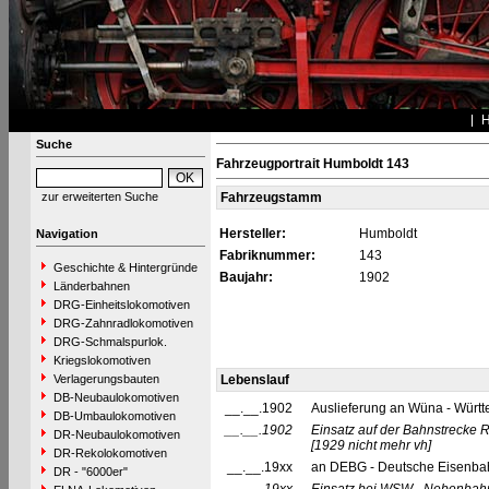
Suche
Fahrzeugportrait Humboldt 143
zur erweiterten Suche
Fahrzeugstamm
Hersteller:
Humboldt
Navigation
Fabriknummer:
143
Geschichte & Hintergründe
Baujahr:
1902
Länderbahnen
DRG-Einheitslokomotiven
DRG-Zahnradlokomotiven
DRG-Schmalspurlok.
Kriegslokomotiven
Verlagerungsbauten
Lebenslauf
DB-Neubaulokomotiven
__.__.1902
Auslieferung an Wüna - Württ
DB-Umbaulokomotiven
__.__.1902
Einsatz auf der Bahnstrecke 
DR-Neubaulokomotiven
[1929 nicht mehr vh]
DR-Rekolokomotiven
__.__.19xx
an DEBG - Deutsche Eisenbahn
DR - "6000er"