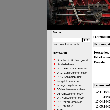
Suche
Fahrzeugpor
zur erweiterten Suche
Fahrzeugs
Hersteller:
Navigation
Fabriknum
Geschichte & Hintergründe
Baujahr:
Länderbahnen
DRG-Einheitslokomotiven
DRG-Zahnradlokomotiven
DRG-Schmalspurlok.
Kriegslokomotiven
Verlagerungsbauten
Lebenslauf
DB-Neubaulokomotiven
02.11.194
DB-Umbaulokomotiven
__.__.194
DR-Neubaulokomotiven
27.04.194
DR-Rekolokomotiven
DR - "6000er"
11.05.194