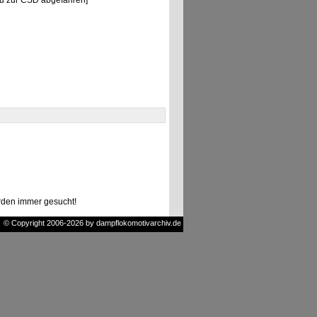
u zur ČSD abgefahren]
den immer gesucht!
© Copyright 2006-2026 by dampflokomotivarchiv.de