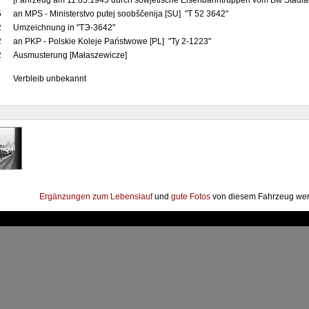
[Fahrzeug am 11.05.1945 durch sowjetische Eisenbahntruppen vom Bw Stadla
5
an MPS - Ministerstvo putej soobščenija [SU] "T 52 3642"
2
Umzeichnung in "TЭ-3642"
2
an PKP - Polskie Koleje Państwowe [PL] "Ty 2-1223"
2
Ausmusterung [Małaszewicze]
Verbleib unbekannt
Ergänzungen zum Lebenslauf
und
gute Fotos
von diesem Fahrzeug wer