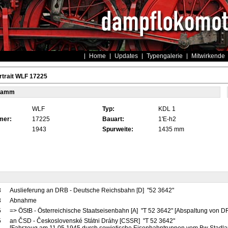
Home
Updates
Typengalerie
Mitwirkende
trait WLF 17225
tamm
WLF
Typ:
KDL 1
mer:
17225
Bauart:
1'E-h2
1943
Spurweite:
1435 mm
3
Auslieferung an DRB - Deutsche Reichsbahn [D] "52 3642"
3
Abnahme
5
=> ÖStB - Österreichische Staatseisenbahn [A] "T 52 3642" [Abspaltung von D
5
an ČSD - Československé Státni Dráhy [CSSR] "T 52 3642"