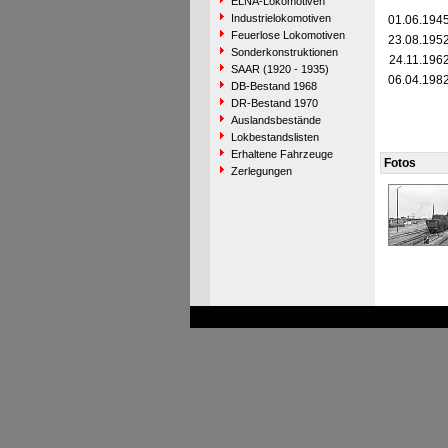
ELNA-Lokomotiven
Industrielokomotiven
01.06.194
Feuerlose Lokomotiven
23.08.195
Sonderkonstruktionen
24.11.196
SAAR (1920 - 1935)
06.04.198
DB-Bestand 1968
DR-Bestand 1970
Auslandsbestände
Lokbestandslisten
Erhaltene Fahrzeuge
Fotos
Zerlegungen