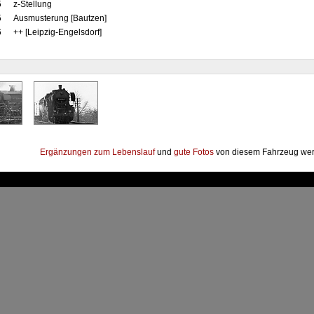
5
z-Stellung
5
Ausmusterung [Bautzen]
6
++ [Leipzig-Engelsdorf]
Ergänzungen zum Lebenslauf
und
gute Fotos
von diesem Fahrzeug wer