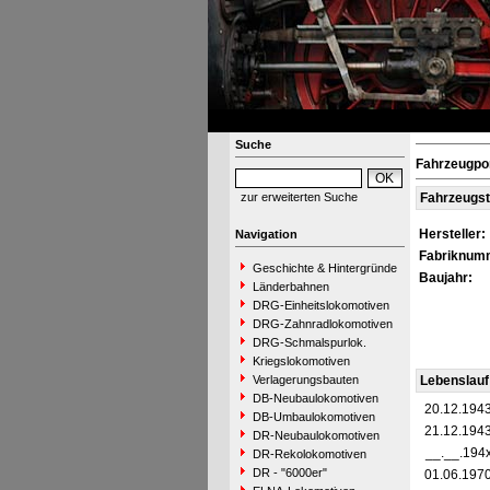
Suche
Fahrzeugpor
zur erweiterten Suche
Fahrzeugs
Hersteller:
Navigation
Fabriknum
Geschichte & Hintergründe
Baujahr:
Länderbahnen
DRG-Einheitslokomotiven
DRG-Zahnradlokomotiven
DRG-Schmalspurlok.
Kriegslokomotiven
Verlagerungsbauten
Lebenslauf
DB-Neubaulokomotiven
20.12.194
DB-Umbaulokomotiven
21.12.194
DR-Neubaulokomotiven
__.__.194
DR-Rekolokomotiven
DR - "6000er"
01.06.197