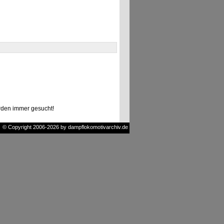
den immer gesucht!
© Copyright 2006-2026 by dampflokomotivarchiv.de