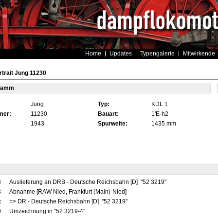
Home
Updates
Typengalerie
Mitwirkende
trait Jung 11230
tamm
Jung
Typ:
KDL 1
mer:
11230
Bauart:
1'E-h2
1943
Spurweite:
1435 mm
3
Auslieferung an DRB - Deutsche Reichsbahn [D] "52 3219"
3
Abnahme [RAW Nied, Frankfurt (Main)-Nied]
x
=> DR - Deutsche Reichsbahn [D] "52 3219"
0
Umzeichnung in "52 3219-4"