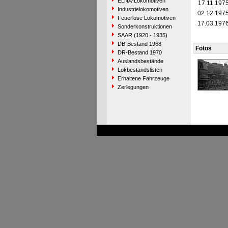
ELNA-Lokomotiven
17.11.197
Industrielokomotiven
02.12.197
Feuerlose Lokomotiven
17.03.197
Sonderkonstruktionen
SAAR (1920 - 1935)
DB-Bestand 1968
Fotos
DR-Bestand 1970
Auslandsbestände
Lokbestandslisten
Erhaltene Fahrzeuge
Zerlegungen