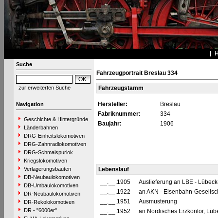
Suche
Fahrzeugportrait Breslau 334
zur erweiterten Suche
Fahrzeugstamm
Hersteller:
Breslau
Navigation
Fabriknummer:
334
Geschichte & Hintergründe
Baujahr:
1906
Länderbahnen
DRG-Einheitslokomotiven
DRG-Zahnradlokomotiven
DRG-Schmalspurlok.
Kriegslokomotiven
Verlagerungsbauten
Lebenslauf
DB-Neubaulokomotiven
__.__.1905
Auslieferung an LBE - Lübec
DB-Umbaulokomotiven
__.__.1922
an AKN - Eisenbahn-Gesellsch
DR-Neubaulokomotiven
__.__.1951
Ausmusterung
DR-Rekolokomotiven
DR - "6000er"
__.__.1952
an Nordisches Erzkontor, Lübec