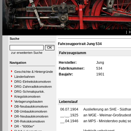
Suche
Fahrzeugportrait Jung 534
zur erweiterten Suche
Fahrzeugstamm
Hersteller:
Jung
Navigation
Fabriknummer:
534
Geschichte & Hintergründe
Baujahr:
1901
Länderbahnen
DRG-Einheitslokomotiven
DRG-Zahnradlokomotiven
DRG-Schmalspurlok.
Kriegslokomotiven
Verlagerungsbauten
Lebenslauf
DB-Neubaulokomotiven
06.07.1904
Auslieferung an SHE - Südha
DB-Umbaulokomotiven
__.__.1925
an WGE - Weimar-Großrudeste
DR-Neubaulokomotiven
__.04.1946
an MPS - Ministerstvo putej so
DR-Rekolokomotiven
DR - "6000er"