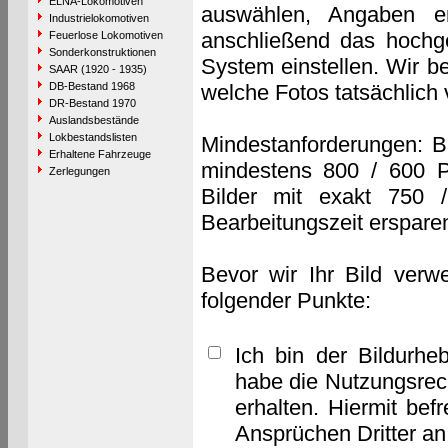
ELNA-Lokomotiven
auswählen, Angaben e
Industrielokomotiven
anschließend das hochge
Feuerlose Lokomotiven
Sonderkonstruktionen
System einstellen. Wir b
SAAR (1920 - 1935)
DB-Bestand 1968
welche Fotos tatsächlich
DR-Bestand 1970
Auslandsbestände
Lokbestandslisten
Mindestanforderungen: B
Erhaltene Fahrzeuge
mindestens 800 / 600 P
Zerlegungen
Bilder mit exakt 750 
Bearbeitungszeit erspare
Bevor wir Ihr Bild verw
folgender Punkte:
Ich bin der Bildurhe
habe die Nutzungsrec
erhalten. Hiermit bef
Ansprüchen Dritter a