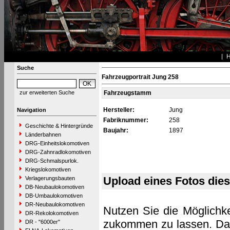
Suche
Fahrzeugportrait Jung 258
zur erweiterten Suche
Fahrzeugstamm
Hersteller:
Jung
Navigation
Fabriknummer:
258
Geschichte & Hintergründe
Baujahr:
1897
Länderbahnen
DRG-Einheitslokomotiven
DRG-Zahnradlokomotiven
DRG-Schmalspurlok.
Kriegslokomotiven
Upload eines Fotos die
Verlagerungsbauten
DB-Neubaulokomotiven
DB-Umbaulokomotiven
DR-Neubaulokomotiven
Nutzen Sie die Möglichke
DR-Rekolokomotiven
zukommen zu lassen. Das 
DR - "6000er"