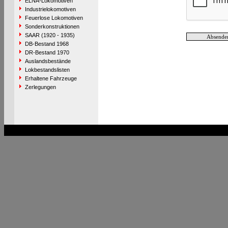
ELNA-Lokomotiven
Industrielokomotiven
Feuerlose Lokomotiven
Sonderkonstruktionen
SAAR (1920 - 1935)
DB-Bestand 1968
DR-Bestand 1970
Auslandsbestände
Lokbestandslisten
Erhaltene Fahrzeuge
Zerlegungen