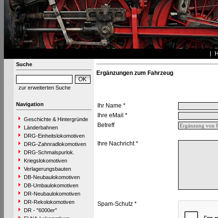
Suche
Ergänzungen zum Fahrzeug
zur erweiterten Suche
Navigation
Ihr Name *
Ihre eMail *
Geschichte & Hintergründe
Betreff
Länderbahnen
DRG-Einheitslokomotiven
Ihre Nachricht *
DRG-Zahnradlokomotiven
DRG-Schmalspurlok.
Kriegslokomotiven
Verlagerungsbauten
DB-Neubaulokomotiven
DB-Umbaulokomotiven
DR-Neubaulokomotiven
DR-Rekolokomotiven
Spam-Schutz *
DR - "6000er"