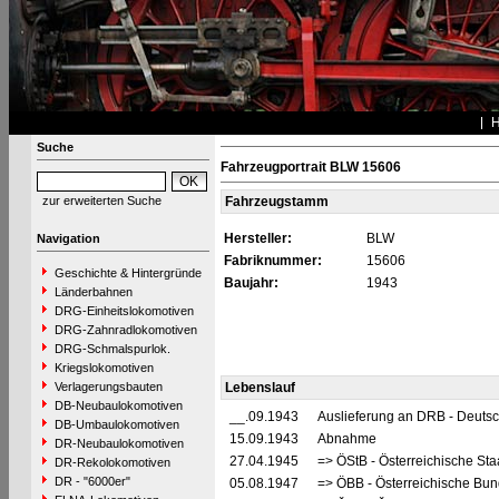
Suche
Fahrzeugportrait BLW 15606
zur erweiterten Suche
Fahrzeugstamm
Hersteller:
BLW
Navigation
Fabriknummer:
15606
Geschichte & Hintergründe
Baujahr:
1943
Länderbahnen
DRG-Einheitslokomotiven
DRG-Zahnradlokomotiven
DRG-Schmalspurlok.
Kriegslokomotiven
Verlagerungsbauten
Lebenslauf
DB-Neubaulokomotiven
__.09.1943
Auslieferung an DRB - Deuts
DB-Umbaulokomotiven
15.09.1943
Abnahme
DR-Neubaulokomotiven
27.04.1945
=> ÖStB - Österreichische St
DR-Rekolokomotiven
DR - "6000er"
05.08.1947
=> ÖBB - Österreichische Bu