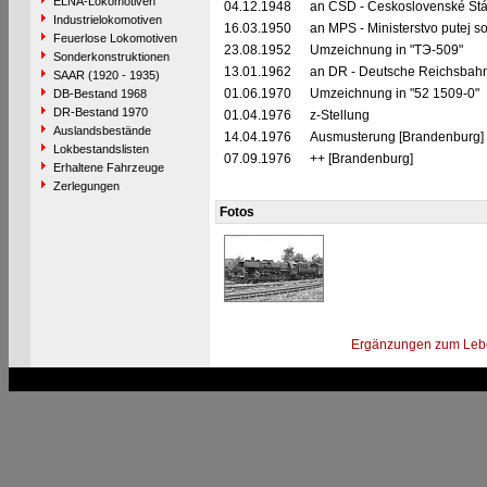
ELNA-Lokomotiven
04.12.1948
an ČSD - Československé Stá
Industrielokomotiven
16.03.1950
an MPS - Ministerstvo putej s
Feuerlose Lokomotiven
23.08.1952
Umzeichnung in "TЭ-509"
Sonderkonstruktionen
13.01.1962
an DR - Deutsche Reichsbahn
SAAR (1920 - 1935)
01.06.1970
Umzeichnung in "52 1509-0"
DB-Bestand 1968
DR-Bestand 1970
01.04.1976
z-Stellung
Auslandsbestände
14.04.1976
Ausmusterung [Brandenburg]
Lokbestandslisten
07.09.1976
++ [Brandenburg]
Erhaltene Fahrzeuge
Zerlegungen
Fotos
Ergänzungen zum Leb