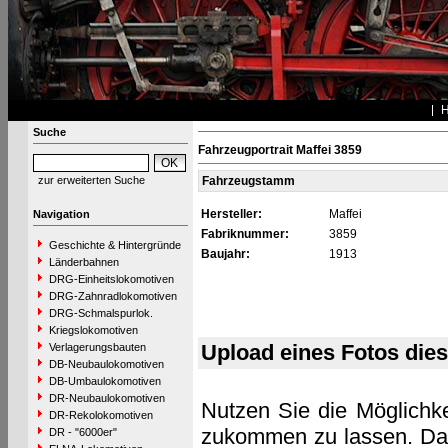
Suche
Fahrzeugportrait Maffei 3859
zur erweiterten Suche
Fahrzeugstamm
Hersteller:
Maffei
Navigation
Fabriknummer:
3859
Geschichte & Hintergründe
Baujahr:
1913
Länderbahnen
DRG-Einheitslokomotiven
DRG-Zahnradlokomotiven
DRG-Schmalspurlok.
Kriegslokomotiven
Upload eines Fotos die
Verlagerungsbauten
DB-Neubaulokomotiven
DB-Umbaulokomotiven
DR-Neubaulokomotiven
Nutzen Sie die Möglichke
DR-Rekolokomotiven
zukommen zu lassen. Das 
DR - "6000er"