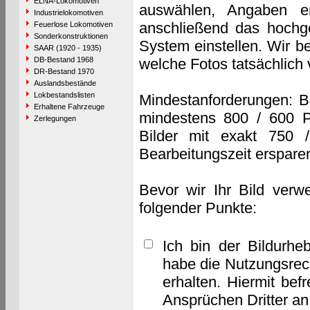
ELNA-Lokomotiven
auswählen, Angaben e
Industrielokomotiven
anschließend das hochge
Feuerlose Lokomotiven
Sonderkonstruktionen
System einstellen. Wir b
SAAR (1920 - 1935)
DB-Bestand 1968
welche Fotos tatsächlich
DR-Bestand 1970
Auslandsbestände
Lokbestandslisten
Mindestanforderungen: B
Erhaltene Fahrzeuge
mindestens 800 / 600 P
Zerlegungen
Bilder mit exakt 750 
Bearbeitungszeit erspare
Bevor wir Ihr Bild verw
folgender Punkte:
Ich bin der Bildurhe
habe die Nutzungsrec
erhalten. Hiermit bef
Ansprüchen Dritter a