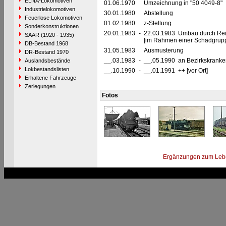
ELNA-Lokomotiven
01.06.1970
Umzeichnung in "50 4049-8"
Industrielokomotiven
30.01.1980
Abstellung
Feuerlose Lokomotiven
01.02.1980
z-Stellung
Sonderkonstruktionen
20.01.1983
-
22.03.1983 Umbau durch Rei
SAAR (1920 - 1935)
[im Rahmen einer Schadgrupp
DB-Bestand 1968
31.05.1983
Ausmusterung
DR-Bestand 1970
__.03.1983
-
__.05.1990 an Bezirkskranken
Auslandsbestände
Lokbestandslisten
__.10.1990
-
__.01.1991 ++ [vor Ort]
Erhaltene Fahrzeuge
Zerlegungen
Fotos
Ergänzungen zum Leb