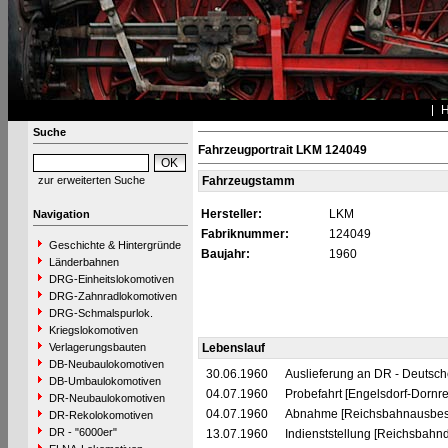
Suche
Fahrzeugportrait LKM 124049
zur erweiterten Suche
Fahrzeugstamm
Hersteller:
LKM
Navigation
Fabriknummer:
124049
Geschichte & Hintergründe
Baujahr:
1960
Länderbahnen
DRG-Einheitslokomotiven
DRG-Zahnradlokomotiven
DRG-Schmalspurlok.
Kriegslokomotiven
Verlagerungsbauten
Lebenslauf
DB-Neubaulokomotiven
30.06.1960
Auslieferung an DR - Deutsc
DB-Umbaulokomotiven
04.07.1960
Probefahrt [Engelsdorf-Dornr
DR-Neubaulokomotiven
04.07.1960
Abnahme [Reichsbahnausbesse
DR-Rekolokomotiven
DR - "6000er"
13.07.1960
Indienststellung [Reichsbahnd