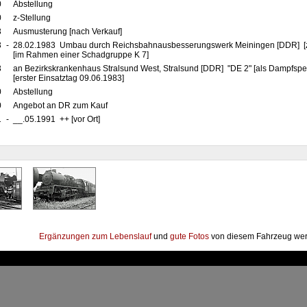
0
Abstellung
0
z-Stellung
3
Ausmusterung [nach Verkauf]
3
-
28.02.1983 Umbau durch Reichsbahnausbesserungswerk Meiningen [DDR] [
[im Rahmen einer Schadgruppe K 7]
3
an Bezirkskrankenhaus Stralsund West, Stralsund [DDR] "DE 2" [als Dampfspe
[erster Einsatztag 09.06.1983]
0
Abstellung
0
Angebot an DR zum Kauf
1
-
__.05.1991 ++ [vor Ort]
Ergänzungen zum Lebenslauf
und
gute Fotos
von diesem Fahrzeug wer