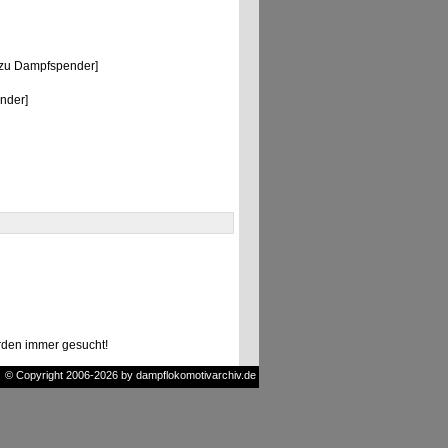
zu Dampfspender]
nder]
den immer gesucht!
© Copyright 2006-2026 by dampflokomotivarchiv.de