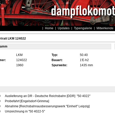
Home
Updates
Typengalerie
Mitwirkende
rtrait LKM 124022
tamm
LKM
Typ:
50.40
mer:
124022
Bauart:
1'E-h2
1960
Spurweite:
1435 mm
0
Auslieferung an DR - Deutsche Reichsbahn [DDR] "50 4022"
0
Probefahrt [Engelsdorf-Grimma]
0
Abnahme [Reichsbahnausbesserungswerk "Einheit" Leipzig]
0
Umzeichnung in "50 4022-5"