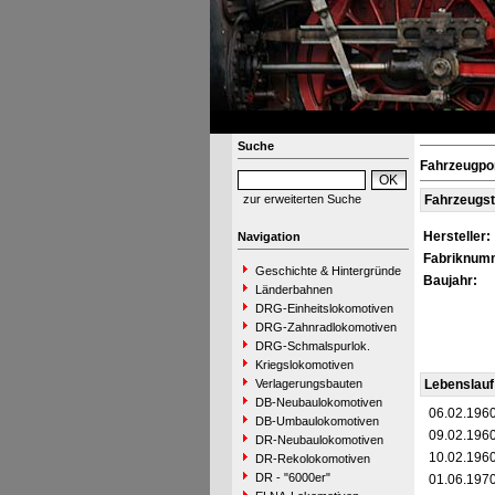
Suche
Fahrzeugpo
zur erweiterten Suche
Fahrzeugs
Hersteller:
Navigation
Fabriknum
Geschichte & Hintergründe
Baujahr:
Länderbahnen
DRG-Einheitslokomotiven
DRG-Zahnradlokomotiven
DRG-Schmalspurlok.
Kriegslokomotiven
Verlagerungsbauten
Lebenslauf
DB-Neubaulokomotiven
06.02.196
DB-Umbaulokomotiven
09.02.196
DR-Neubaulokomotiven
10.02.196
DR-Rekolokomotiven
DR - "6000er"
01.06.197