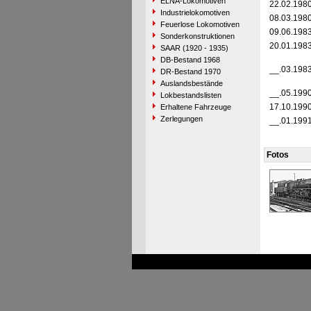
ELNA-Lokomotiven
22.02.198
Industrielokomotiven
08.03.198
Feuerlose Lokomotiven
09.06.198
Sonderkonstruktionen
20.01.198
SAAR (1920 - 1935)
DB-Bestand 1968
__.03.198
DR-Bestand 1970
Auslandsbestände
__.05.199
Lokbestandslisten
17.10.199
Erhaltene Fahrzeuge
Zerlegungen
__.01.199
Fotos