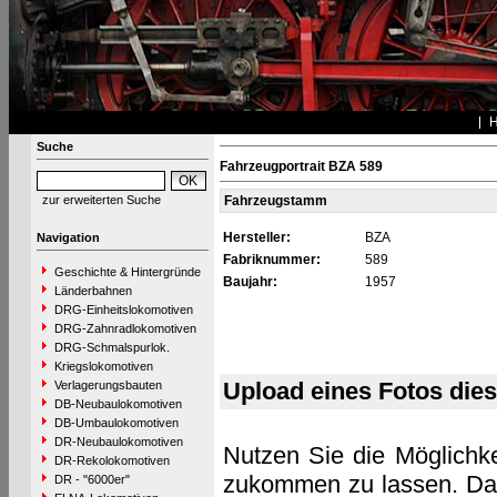
Suche
Fahrzeugportrait BZA 589
zur erweiterten Suche
Fahrzeugstamm
Hersteller:
BZA
Navigation
Fabriknummer:
589
Geschichte & Hintergründe
Baujahr:
1957
Länderbahnen
DRG-Einheitslokomotiven
DRG-Zahnradlokomotiven
DRG-Schmalspurlok.
Kriegslokomotiven
Upload eines Fotos die
Verlagerungsbauten
DB-Neubaulokomotiven
DB-Umbaulokomotiven
DR-Neubaulokomotiven
Nutzen Sie die Möglichke
DR-Rekolokomotiven
zukommen zu lassen. Das 
DR - "6000er"