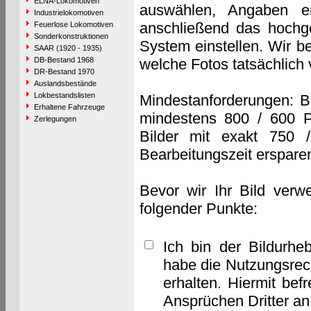
ELNA-Lokomotiven
auswählen, Angaben e
Industrielokomotiven
anschließend das hochge
Feuerlose Lokomotiven
Sonderkonstruktionen
System einstellen. Wir b
SAAR (1920 - 1935)
DB-Bestand 1968
welche Fotos tatsächlich
DR-Bestand 1970
Auslandsbestände
Lokbestandslisten
Mindestanforderungen: B
Erhaltene Fahrzeuge
mindestens 800 / 600 P
Zerlegungen
Bilder mit exakt 750 
Bearbeitungszeit erspare
Bevor wir Ihr Bild verw
folgender Punkte:
Ich bin der Bildurhe
habe die Nutzungsrec
erhalten. Hiermit bef
Ansprüchen Dritter a