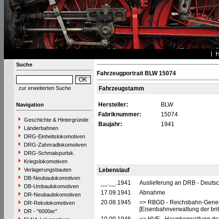
Suche
Fahrzeugportrait BLW 15074
zur erweiterten Suche
Fahrzeugstamm
Hersteller:
BLW
Navigation
Fabriknummer:
15074
Geschichte & Hintergründe
Baujahr:
1941
Länderbahnen
DRG-Einheitslokomotiven
DRG-Zahnradlokomotiven
DRG-Schmalspurlok.
Kriegslokomotiven
Verlagerungsbauten
Lebenslauf
DB-Neubaulokomotiven
__.__.1941
Auslieferung an DRB - Deuts
DB-Umbaulokomotiven
17.09.1941
Abnahme
DR-Neubaulokomotiven
20.08.1945
=> RBGD - Reichsbahn-General
DR-Rekolokomotiven
[Eisenbahnverwaltung der brit
DR - "6000er"