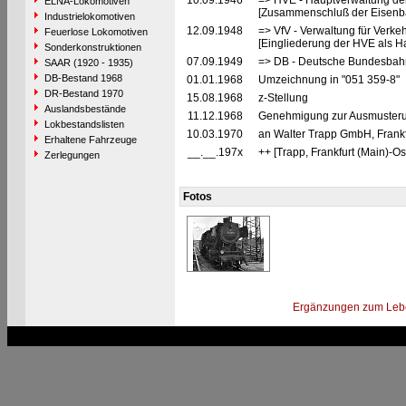
10.09.1946
=> HVE - Hauptverwaltung de
ELNA-Lokomotiven
[Zusammenschluß der Eisenba
Industrielokomotiven
12.09.1948
=> VfV - Verwaltung für Verke
Feuerlose Lokomotiven
[Eingliederung der HVE als Ha
Sonderkonstruktionen
07.09.1949
=> DB - Deutsche Bundesbah
SAAR (1920 - 1935)
DB-Bestand 1968
01.01.1968
Umzeichnung in "051 359-8"
DR-Bestand 1970
15.08.1968
z-Stellung
Auslandsbestände
11.12.1968
Genehmigung zur Ausmusterun
Lokbestandslisten
10.03.1970
an Walter Trapp GmbH, Frankfu
Erhaltene Fahrzeuge
__.__.197x
++ [Trapp, Frankfurt (Main)-Os
Zerlegungen
Fotos
Ergänzungen zum Leb