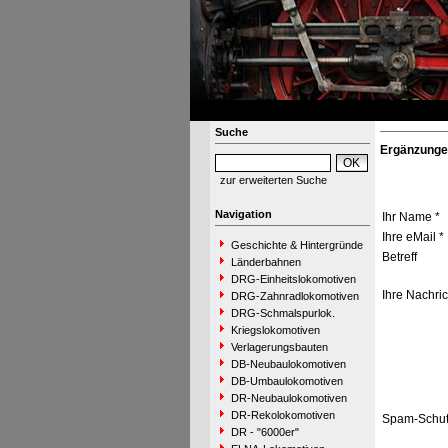
Suche
Ergänzunge
zur erweiterten Suche
Navigation
Ihr Name *
Ihre eMail *
Geschichte & Hintergründe
Betreff
Länderbahnen
DRG-Einheitslokomotiven
Ihre Nachric
DRG-Zahnradlokomotiven
DRG-Schmalspurlok.
Kriegslokomotiven
Verlagerungsbauten
DB-Neubaulokomotiven
DB-Umbaulokomotiven
DR-Neubaulokomotiven
DR-Rekolokomotiven
Spam-Schut
DR - "6000er"