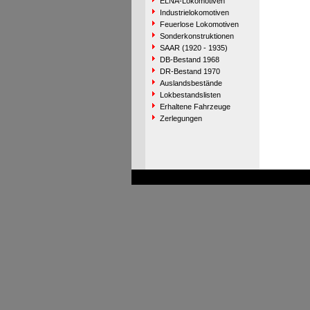
ELNA-Lokomotiven
Industrielokomotiven
Feuerlose Lokomotiven
Sonderkonstruktionen
SAAR (1920 - 1935)
DB-Bestand 1968
DR-Bestand 1970
Auslandsbestände
Lokbestandslisten
Erhaltene Fahrzeuge
Zerlegungen