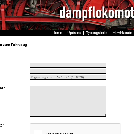
Home
Updates
Typengalerie
Mitwirkende
n zum Fahrzeug
ht *
z *