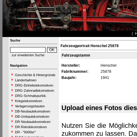
Suche
Fahrzeugportrait Henschel 25878
zur erweiterten Suche
Fahrzeugstamm
Hersteller:
Henschel
Navigation
Fabriknummer:
25878
Geschichte & Hintergründe
Baujahr:
1941
Länderbahnen
DRG-Einheitslokomotiven
DRG-Zahnradlokomotiven
DRG-Schmalspurlok.
Kriegslokomotiven
Upload eines Fotos die
Verlagerungsbauten
DB-Neubaulokomotiven
DB-Umbaulokomotiven
DR-Neubaulokomotiven
Nutzen Sie die Möglichke
DR-Rekolokomotiven
zukommen zu lassen. Das 
DR - "6000er"