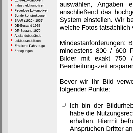
ELNA-Lokomotiven
auswählen, Angaben e
Industrielokomotiven
anschließend das hochge
Feuerlose Lokomotiven
Sonderkonstruktionen
System einstellen. Wir b
SAAR (1920 - 1935)
DB-Bestand 1968
welche Fotos tatsächlich
DR-Bestand 1970
Auslandsbestände
Lokbestandslisten
Mindestanforderungen: B
Erhaltene Fahrzeuge
mindestens 800 / 600 P
Zerlegungen
Bilder mit exakt 750 
Bearbeitungszeit erspare
Bevor wir Ihr Bild verw
folgender Punkte:
Ich bin der Bildurhe
habe die Nutzungsrec
erhalten. Hiermit bef
Ansprüchen Dritter a