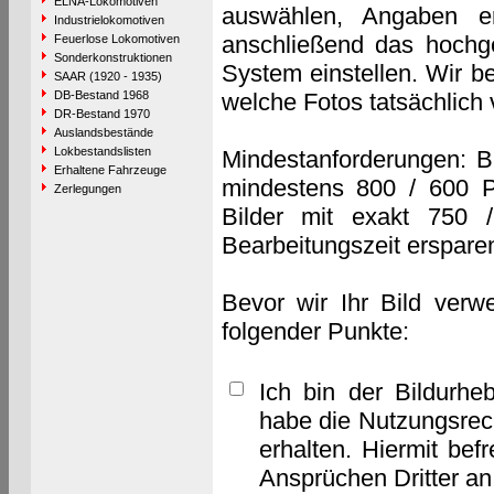
ELNA-Lokomotiven
auswählen, Angaben e
Industrielokomotiven
anschließend das hochge
Feuerlose Lokomotiven
Sonderkonstruktionen
System einstellen. Wir b
SAAR (1920 - 1935)
DB-Bestand 1968
welche Fotos tatsächlich
DR-Bestand 1970
Auslandsbestände
Lokbestandslisten
Mindestanforderungen: B
Erhaltene Fahrzeuge
mindestens 800 / 600 P
Zerlegungen
Bilder mit exakt 750 
Bearbeitungszeit erspare
Bevor wir Ihr Bild verw
folgender Punkte:
Ich bin der Bildurhe
habe die Nutzungsrec
erhalten. Hiermit bef
Ansprüchen Dritter a