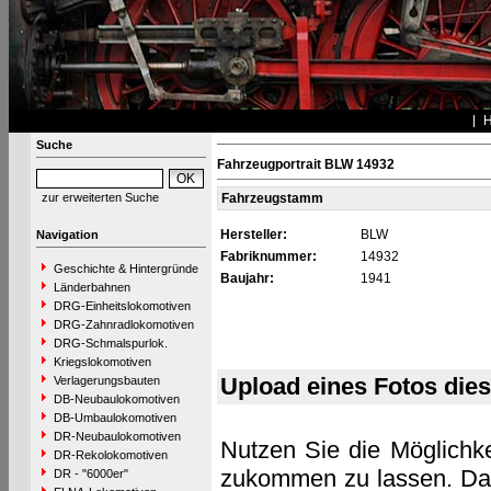
Suche
Fahrzeugportrait BLW 14932
zur erweiterten Suche
Fahrzeugstamm
Hersteller:
BLW
Navigation
Fabriknummer:
14932
Geschichte & Hintergründe
Baujahr:
1941
Länderbahnen
DRG-Einheitslokomotiven
DRG-Zahnradlokomotiven
DRG-Schmalspurlok.
Kriegslokomotiven
Upload eines Fotos die
Verlagerungsbauten
DB-Neubaulokomotiven
DB-Umbaulokomotiven
DR-Neubaulokomotiven
Nutzen Sie die Möglichke
DR-Rekolokomotiven
zukommen zu lassen. Das 
DR - "6000er"