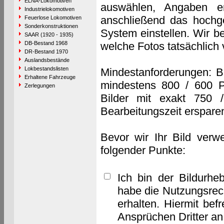
ELNA-Lokomotiven
auswählen, Angaben e
Industrielokomotiven
anschließend das hochge
Feuerlose Lokomotiven
Sonderkonstruktionen
System einstellen. Wir b
SAAR (1920 - 1935)
DB-Bestand 1968
welche Fotos tatsächlich
DR-Bestand 1970
Auslandsbestände
Lokbestandslisten
Mindestanforderungen: B
Erhaltene Fahrzeuge
mindestens 800 / 600 P
Zerlegungen
Bilder mit exakt 750 
Bearbeitungszeit erspare
Bevor wir Ihr Bild verw
folgender Punkte:
Ich bin der Bildurhe
habe die Nutzungsrec
erhalten. Hiermit bef
Ansprüchen Dritter a