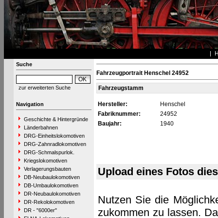
Suche
Fahrzeugportrait Henschel 24952
zur erweiterten Suche
Fahrzeugstamm
Hersteller:
Henschel
Navigation
Fabriknummer:
24952
Geschichte & Hintergründe
Baujahr:
1940
Länderbahnen
DRG-Einheitslokomotiven
DRG-Zahnradlokomotiven
DRG-Schmalspurlok.
Kriegslokomotiven
Upload eines Fotos die
Verlagerungsbauten
DB-Neubaulokomotiven
DB-Umbaulokomotiven
DR-Neubaulokomotiven
Nutzen Sie die Möglichke
DR-Rekolokomotiven
zukommen zu lassen. Das 
DR - "6000er"