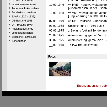
[Eisenbahnverwaltung der brit
ELNA-Lokomotiven
Industrielokomotiven
10.09.1946
=> HVE - Hauptverwaltung de
[Zusammenschluß der Eisenba
Feuerlose Lokomotiven
Sonderkonstruktionen
12.09.1948
=> VfV - Verwaltung für Verke
[Eingliederung der HVE als Ha
SAAR (1920 - 1935)
DB-Bestand 1968
07.09.1949
=> DB - Deutsche Bundesbahn
DR-Bestand 1970
01.01.1968
Umzeichnung in "050 318-5"
Auslandsbestände
06.06.1975
z-Stellung [Lok mit Tender i
Lokbestandslisten
25.07.1975
Ausmusterung [gemäß Verf. Z
Erhaltene Fahrzeuge
30.07.1975
Ausmusterung [gemäß Verf. B
Zerlegungen
__.09.1975
++ [AW Braunschweig]
Fotos
Ergänzungen zum Leb