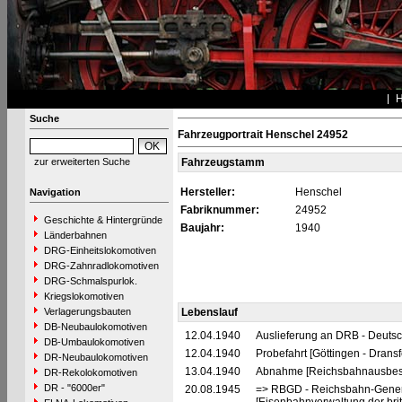
Suche
Fahrzeugportrait Henschel 24952
zur erweiterten Suche
Fahrzeugstamm
Hersteller:
Henschel
Navigation
Fabriknummer:
24952
Geschichte & Hintergründe
Baujahr:
1940
Länderbahnen
DRG-Einheitslokomotiven
DRG-Zahnradlokomotiven
DRG-Schmalspurlok.
Kriegslokomotiven
Verlagerungsbauten
Lebenslauf
DB-Neubaulokomotiven
12.04.1940
Auslieferung an DRB - Deuts
DB-Umbaulokomotiven
12.04.1940
Probefahrt [Göttingen - Dransf
DR-Neubaulokomotiven
13.04.1940
Abnahme [Reichsbahnausbess
DR-Rekolokomotiven
DR - "6000er"
20.08.1945
=> RBGD - Reichsbahn-General