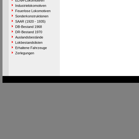
ELNA-Lokomotiven
Industrielokomotiven
Feuerlose Lokomotiven
Sonderkonstruktionen
SAAR (1920 - 1935)
DB-Bestand 1968
DR-Bestand 1970
Auslandsbestände
Lokbestandslisten
Erhaltene Fahrzeuge
Zerlegungen