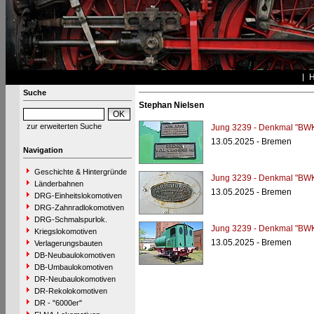
Suche
Stephan Nielsen
zur erweiterten Suche
Jung 3239 - Denkmal "BWK
13.05.2025 - Bremen
Navigation
Geschichte & Hintergründe
Jung 3239 - Denkmal "BWK
Länderbahnen
13.05.2025 - Bremen
DRG-Einheitslokomotiven
DRG-Zahnradlokomotiven
DRG-Schmalspurlok.
Jung 3239 - Denkmal "BWK
Kriegslokomotiven
13.05.2025 - Bremen
Verlagerungsbauten
DB-Neubaulokomotiven
DB-Umbaulokomotiven
DR-Neubaulokomotiven
DR-Rekolokomotiven
DR - "6000er"