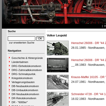
Suche
Volker Leupold
zur erweiterten Suche
Henschel 26006 - DR "44 
26.01.1985 - Nordhausen,
Navigation
Geschichte & Hintergründe
Henschel 26006 - DR "44 
Länderbahnen
__.06.1983 - Nordhausen,
DRG-Einheitslokomotiven
DRG-Zahnradlokomotiven
DRG-Schmalspurlok.
Krauss-Maffei 16105 - DR 
Kriegslokomotiven
24.07.1981 - Nordhausen,
Verlagerungsbauten
DB-Neubaulokomotiven
DB-Umbaulokomotiven
Schneider 4728 - DR "44 1
DR-Neubaulokomotiven
DR-Rekolokomotiven
16.02.1983 - Nordhausen
DR - "6000er"