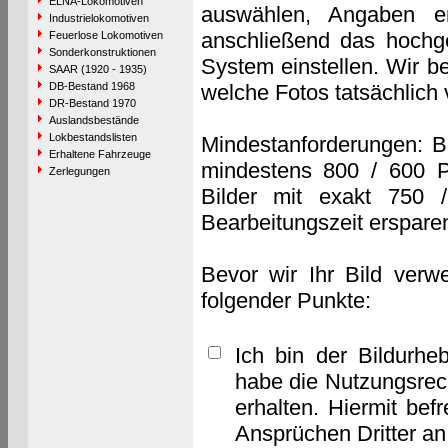
ELNA-Lokomotiven
auswählen, Angaben e
Industrielokomotiven
anschließend das hochge
Feuerlose Lokomotiven
Sonderkonstruktionen
System einstellen. Wir b
SAAR (1920 - 1935)
DB-Bestand 1968
welche Fotos tatsächlich
DR-Bestand 1970
Auslandsbestände
Lokbestandslisten
Mindestanforderungen: B
Erhaltene Fahrzeuge
mindestens 800 / 600 P
Zerlegungen
Bilder mit exakt 750 
Bearbeitungszeit erspare
Bevor wir Ihr Bild verw
folgender Punkte:
Ich bin der Bildurhe
habe die Nutzungsrec
erhalten. Hiermit bef
Ansprüchen Dritter a