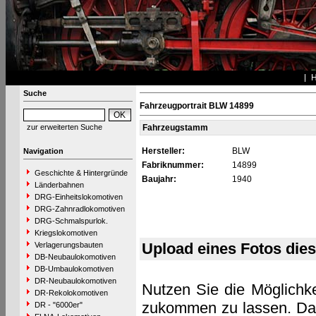
Suche
Fahrzeugportrait BLW 14899
zur erweiterten Suche
Fahrzeugstamm
Hersteller:
BLW
Navigation
Fabriknummer:
14899
Geschichte & Hintergründe
Baujahr:
1940
Länderbahnen
DRG-Einheitslokomotiven
DRG-Zahnradlokomotiven
DRG-Schmalspurlok.
Kriegslokomotiven
Upload eines Fotos die
Verlagerungsbauten
DB-Neubaulokomotiven
DB-Umbaulokomotiven
DR-Neubaulokomotiven
Nutzen Sie die Möglichke
DR-Rekolokomotiven
zukommen zu lassen. Das 
DR - "6000er"