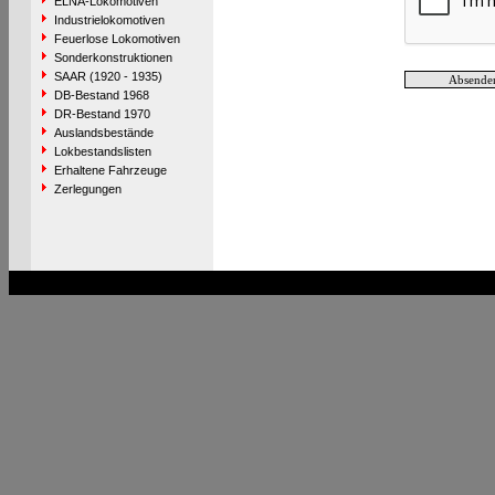
ELNA-Lokomotiven
Industrielokomotiven
Feuerlose Lokomotiven
Sonderkonstruktionen
SAAR (1920 - 1935)
DB-Bestand 1968
DR-Bestand 1970
Auslandsbestände
Lokbestandslisten
Erhaltene Fahrzeuge
Zerlegungen