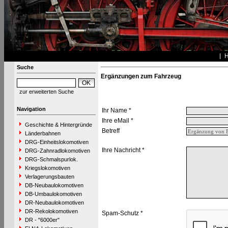
Suche
Ergänzungen zum Fahrzeug
zur erweiterten Suche
Navigation
Ihr Name *
Ihre eMail *
Geschichte & Hintergründe
Betreff
Länderbahnen
DRG-Einheitslokomotiven
Ihre Nachricht *
DRG-Zahnradlokomotiven
DRG-Schmalspurlok.
Kriegslokomotiven
Verlagerungsbauten
DB-Neubaulokomotiven
DB-Umbaulokomotiven
DR-Neubaulokomotiven
DR-Rekolokomotiven
Spam-Schutz *
DR - "6000er"